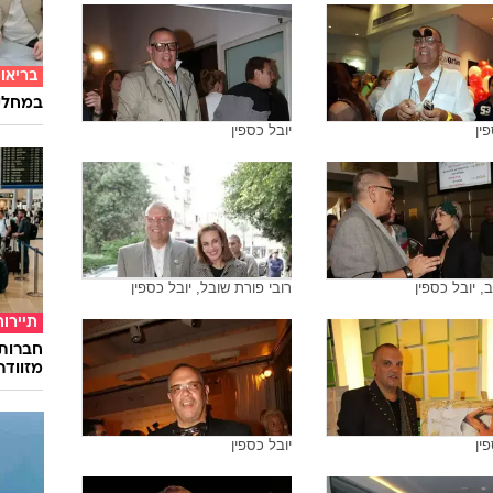
בריאו
במחלקת
ין
יובל כספין
ב, יובל כספין
רובי פורת שובל, יובל כספין
תיירות
חברות
מזוודה
ין
יובל כספין