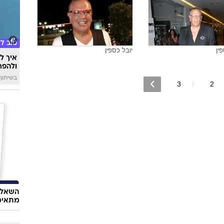
טוב ל
ין
יובל כספין
איך לה
ולהפח
בשיתוף  SWIM
3
2
השאלון
מתאימ