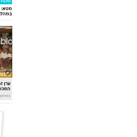
טכנולו
במהלך
סלבס
ערן ז
המכש
בשיתוף 