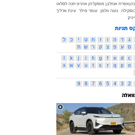
הן
אפרת אנזל
בן מוסקל
חן אהרוני
חנה לסלאו
וסקילה
נועה וולמן
עומר מילר
עינת ארליך
יניק
ס תגיות
ג
ד
ה
ו
ז
ח
ט
י
כ
ל
ס
ע
פ
צ
ק
ר
ש
ת
l
k
j
i
h
g
f
e
d
c
x
w
v
u
t
s
r
q
p
o
9
8
7
6
5
4
3
2
וואלה