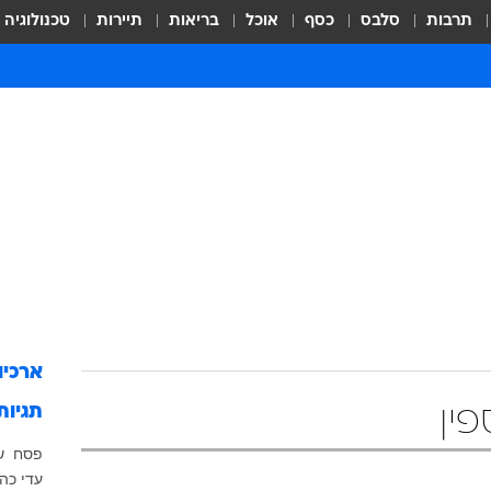
תרבות
סלבס
כסף
אוכל
בריאות
תיירות
טכנולוגיה
ארכיו
תגיות
פין
פסח
ש
עדי כהן