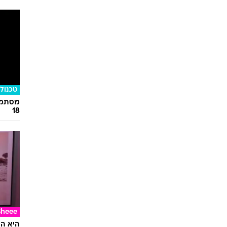
טכנולו
מסתמן:
18
Sheee