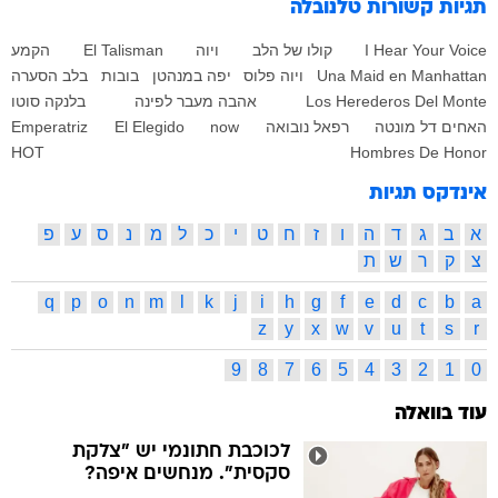
תגיות קשורות
טלנובלה
I Hear Your Voice
קולו של הלב
ויוה
El Talisman
הקמע
Una Maid en Manhattan
ויוה פלוס
יפה במנהטן
בובות
בלב הסערה
Los Herederos Del Monte
אהבה מעבר לפינה
בלנקה סוטו
האחים דל מונטה
רפאל נובואה
now
El Elegido
Emperatriz
HOT
Hombres De Honor
אינדקס תגיות
א
ב
ג
ד
ה
ו
ז
ח
ט
י
כ
ל
מ
נ
ס
ע
פ
צ
ק
ר
ש
ת
q
p
o
n
m
l
k
j
i
h
g
f
e
d
c
b
a
z
y
x
w
v
u
t
s
r
9
8
7
6
5
4
3
2
1
0
עוד בוואלה
לכוכבת חתונמי יש "צלקת
סקסית". מנחשים איפה?