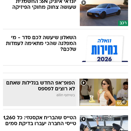
יונדאי איוניק 6N: החשמלית
שעושה צחוק מחוקי הפיזיקה
רכב
השאלון שיעשה לכם סדר - מי
המפלגה שהכי מתאימה לעמדות
שלכם?
הפופ־אפ החדש בגלילות שאתם
לא רוצים לפספס
בשיתוף allin
סלבס
הטייס שהבריח אקסטזי: כל 1,260
טייסי החברה יעברו בדיקת סמים