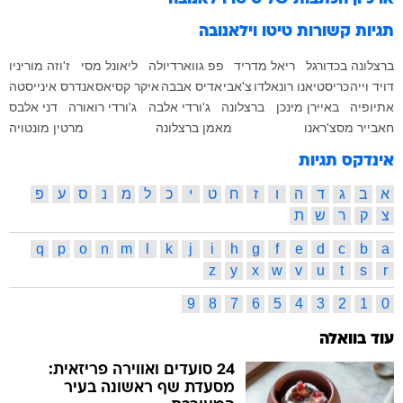
תגיות קשורות
טיטו וילאנובה
ברצלונה בכדורגל
ריאל מדריד
פפ גווארדיולה
ליאונל מסי
ז'וזה מוריניו
דויד וייה
כריסטיאנו רונאלדו
צ'אבי
אדיס אבבה
איקר קסיאס
אנדרס אינייסטה
אתיופיה
באיירן מינכן
ברצלונה
ג'ורדי אלבה
ג'ורדי רואורה
דני אלבס
חאבייר מסצ'ראנו
מאמן ברצלונה
מרטין מונטויה
אינדקס תגיות
א
ב
ג
ד
ה
ו
ז
ח
ט
י
כ
ל
מ
נ
ס
ע
פ
צ
ק
ר
ש
ת
q
p
o
n
m
l
k
j
i
h
g
f
e
d
c
b
a
z
y
x
w
v
u
t
s
r
9
8
7
6
5
4
3
2
1
0
עוד בוואלה
24 סועדים ואווירה פריזאית:
מסעדת שף ראשונה בעיר