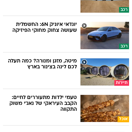
רכב
יונדאי איוניק 6N: החשמלית
שעושה צחוק מחוקי הפיזיקה
רכב
מיטה, מזגן ומנורה? כמה תעלה
לכם לינה בצינור בארץ
תיירות
טעמי ילדות מתעוררים לחיים:
הקבב העיראקי של נאג׳י משוק
התקווה
אוכל