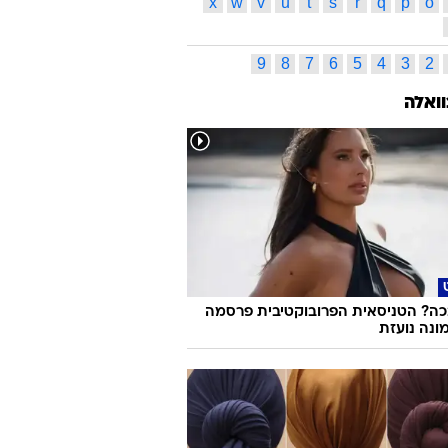
x
w
v
u
t
s
r
q
p
o
9
8
7
6
5
4
3
2
וואלה
ה? הטניסאית הפרובוקטיבית פרסמה
ונה נועזת