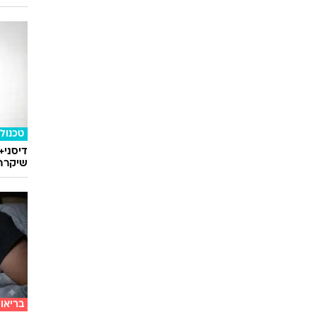
טכנולו
דיסני+
שיקרה 
בריאו