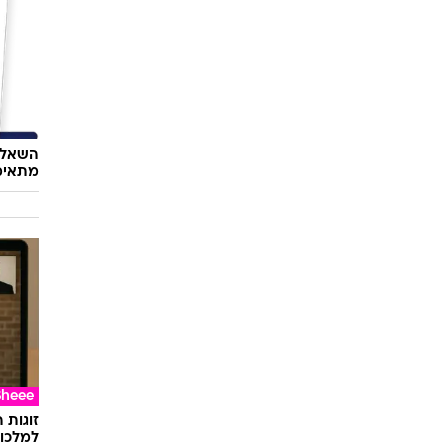
השאלון
מתאימ
Sheee
זוגות 
למלכוד