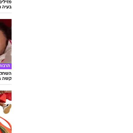
מזילים
בעיה ר
תרבות
השחקני
קשה ב