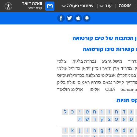
וואלה דואר
אופנה
עוד
שיתופי פעולה
קרא דואר
ן הכתבות של
טיבו קורטואה
 קשורות
טיבו קורטואה
דריד
מישל גרציג
נבחרת בלגיה
צ'לסי
ו מדריד
אדן הזאר
זינדין זידאן
כדורגל עולמי
בנזמה
קרלו אנצ'לוטי
ברצלונה בכדורגל
ויניסיוס
דריץ'
קיילור נבאס
סרחיו ראמוס
פולה בליק
болезни
США
אליסון
ארלינג הולאנד
ס תגיות
ג
ד
ה
ו
ז
ח
ט
י
כ
ל
ס
ע
פ
צ
ק
ר
ש
ת
l
k
j
i
h
g
f
e
d
c