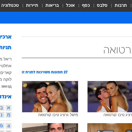
תרבות
סלבס
כסף
אוכל
בריאות
תיירות
טכנולוגיה
ארכיו
תגיות
ורטואה
ריאל מ
אתלטיק
קארים 
27
תמונות משויכות לתגית זו
לוקה מו
 звезд
אינדק
א
ב
מ
נ
ציג טיבו קורטואה
מישל גרציג טיבו קורטואה
b
a