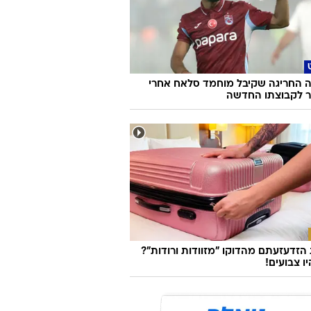
 החריגה שקיבל מוחמד סלאח אחרי
 לקבוצתו החדשה
זדעזעתם מהדוקו "מזוודות ורודות"?
ו צבועים!