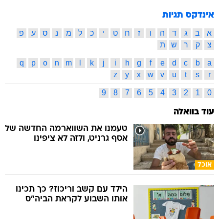
אינדקס תגיות
א
ב
ג
ד
ה
ו
ז
ח
ט
י
כ
ל
מ
נ
ס
ע
פ
צ
ק
ר
ש
ת
q
p
o
n
m
l
k
j
i
h
g
f
e
d
c
b
a
z
y
x
w
v
u
t
s
r
9
8
7
6
5
4
3
2
1
0
עוד בוואלה
טעמנו את השווארמה החדשה של
אסף גרניט, ולזה לא ציפינו
אוכל
הילד עם קשב וריכוז? כך תכינו
אותו השבוע לקראת הביה"ס