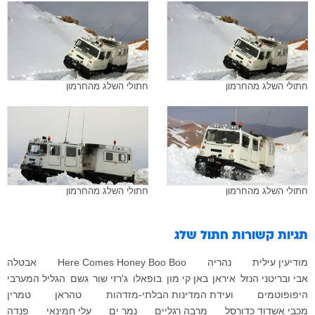
חתולי השלג מהחרמון
חתולי השלג מהחרמון
חתולי השלג מהחרמון
חתולי השלג מהחרמון
תגיות קשורות
חתול שלג
מודיעין עילית
נהריה
Here Comes Honey Boo Boo
אבטלה
אבי ובריטני הנזל
איראן
באן קי מון
בופאלו
ג'רזי שור
גשם
הגליל המערבי
היפופוטמים
ועידת המדינות הבלתי-מזדהות
טהראן
טמרין
מכבי אשדוד כדורסל
מרבה רגליים
נמר ים
עלי חמינאי
פנדה