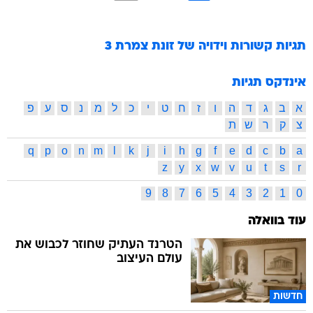
תגיות קשורות
וידויה של זונת צמרת 3
אינדקס תגיות
א
ב
ג
ד
ה
ו
ז
ח
ט
י
כ
ל
מ
נ
ס
ע
פ
צ
ק
ר
ש
ת
q
p
o
n
m
l
k
j
i
h
g
f
e
d
c
b
a
z
y
x
w
v
u
t
s
r
9
8
7
6
5
4
3
2
1
0
עוד בוואלה
הטרנד העתיק שחוזר לכבוש את
עולם העיצוב
חדשות