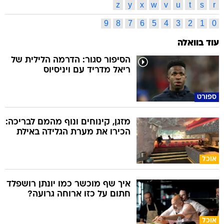
z
y
x
w
v
u
t
s
r
9
8
7
6
5
4
3
2
1
0
עוד בוואלה
הסיפור סגור: הדרמה הלילית של
ריאל מדריד עם ויניסיוס
ספורט
מזגן, קינוחים ונוף מהמם לבריכה:
הכירו את מערת הגלידה באילת
אוכל
איך שף מוכשר כמו יונתן רושפלד
חתום על כזו ארוחה גרועה?
אוכל