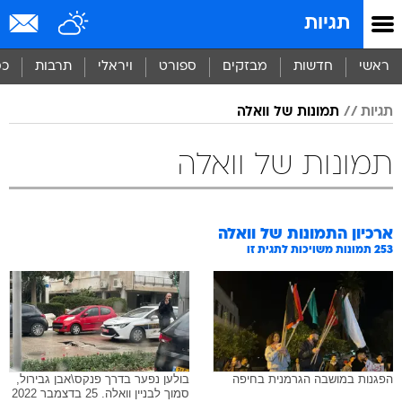
תגיות
ראשי
חדשות
מבזקים
ספורט
ויראלי
תרבות
כס
תגיות
תמונות של וואלה
תמונות של וואלה
ארכיון התמונות של
וואלה
253
תמונות משויכות לתגית זו
הפגנות במושבה הגרמנית בחיפה
בולען נפער בדרך פנקס\אבן גבירול,
סמוך לבניין וואלה. 25 בדצמבר 2022