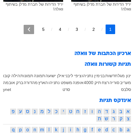
יריד הדירות של חברת מדלן בשיתוף
יריד הדירות של חברת מדלן בשיתוף
וואלה!
וואלה!
5
4
3
2
1
ארכיון הכתבות של
וואלה
תגיות קשורות
וואלה
ינון מגל
חדשות
בנימין נתניהו
ציפי ליבני
אילן ישועה
תמונה
תמונות
הילה קובו
מעריב
סוריה
רצח
תיק 4000
אופנה
משפט נתניהו
הארץ
מהדורה
ברק אובמה
סלבס
סרט
ynet
אינדקס תגיות
א
ב
ג
ד
ה
ו
ז
ח
ט
י
כ
ל
מ
נ
ס
ע
פ
צ
ק
ר
ש
ת
q
p
o
n
m
l
k
j
i
h
g
f
e
d
c
b
a