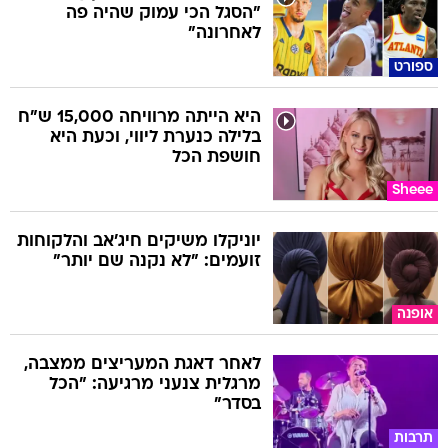
"הסגל הכי עמוק שהיה פה
לאחרונה"
ספורט
היא הייתה מרוויחה 15,000 ש"ח
בלילה כנערת ליווי, וכעת היא
חושפת הכל
Sheee
יוניקלו משיקים חיג'אב והלקוחות
זועמים: "לא נקנה שם יותר"
אופנה
לאחר דאגת המעריצים ממצבה,
מרגלית צנעני מרגיעה: "הכל
בסדר"
תרבות