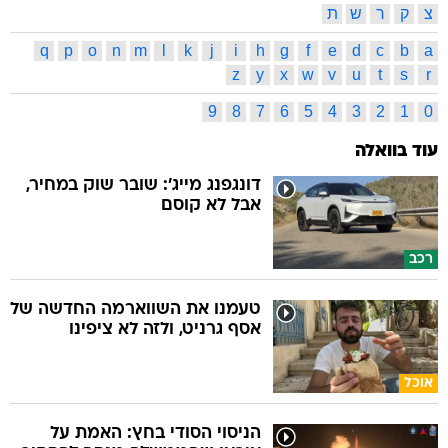
צ
ק
ר
ש
ת
q
p
o
n
m
l
k
j
i
h
g
f
e
d
c
b
a
z
y
x
w
v
u
t
s
r
9
8
7
6
5
4
3
2
1
0
עוד בוואלה
דונגפנג מייג': שובר שוק במחיר,
אבל לא קוסם
רכב
טעמנו את השווארמה החדשה של
אסף גרניט, ולזה לא ציפינו
אוכל
הניסוי הסודי בחץ: האמת על