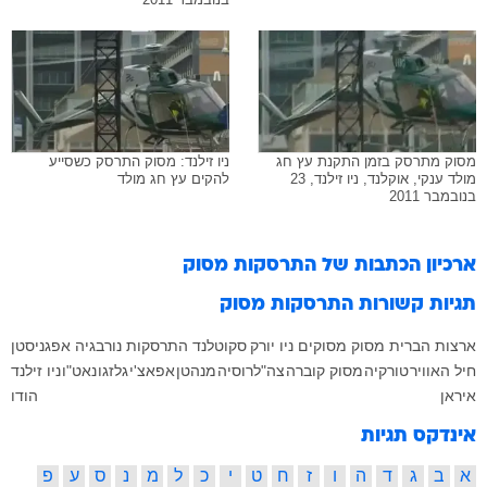
מסוק מתרסק בזמן התקנת עץ חג
ניו זילנד: מסוק התרסק כשסייע
מולד ענקי, אוקלנד, ניו זילנד, 23
להקים עץ חג מולד
בנובמבר 2011
ארכיון הכתבות של
התרסקות מסוק
תגיות קשורות
התרסקות מסוק
ארצות הברית
מסוק
מסוקים
ניו יורק
סקוטלנד
התרסקות
נורבגיה
אפגניסטן
חיל האוויר
טורקיה
מסוק קוברה
צה"ל
רוסיה
מנהטן
אפאצ'י
גלזגו
נאט"ו
ניו זילנד
איראן
הודו
אינדקס תגיות
א
ב
ג
ד
ה
ו
ז
ח
ט
י
כ
ל
מ
נ
ס
ע
פ