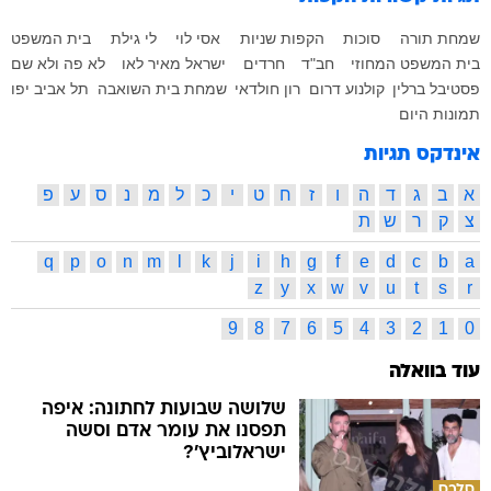
שמחת תורה
סוכות
הקפות שניות
אסי לוי
לי גילת
בית המשפט
בית המשפט המחוזי
חב"ד
חרדים
ישראל מאיר לאו
לא פה ולא שם
פסטיבל ברלין
קולנוע דרום
רון חולדאי
שמחת בית השואבה
תל אביב יפו
תמונות היום
אינדקס תגיות
א
ב
ג
ד
ה
ו
ז
ח
ט
י
כ
ל
מ
נ
ס
ע
פ
צ
ק
ר
ש
ת
q
p
o
n
m
l
k
j
i
h
g
f
e
d
c
b
a
z
y
x
w
v
u
t
s
r
9
8
7
6
5
4
3
2
1
0
עוד בוואלה
שלושה שבועות לחתונה: איפה
תפסנו את עומר אדם וסשה
ישראלוביץ'?
סלבס