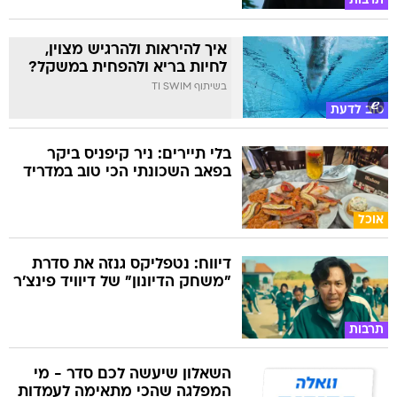
תרבות
איך להיראות ולהרגיש מצוין,
לחיות בריא ולהפחית במשקל?
בשיתוף TI SWIM
טוב לדעת
בלי תיירים: ניר קיפניס ביקר
בפאב השכונתי הכי טוב במדריד
אוכל
דיווח: נטפליקס גנזה את סדרת
"משחק הדיונון" של דיוויד פינצ'ר
תרבות
השאלון שיעשה לכם סדר - מי
המפלגה שהכי מתאימה לעמדות