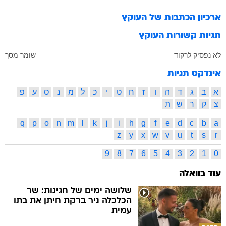
ארכיון הכתבות של
העוקץ
תגיות קשורות
העוקץ
לא נפסיק לרקוד
שומר מסך
אינדקס תגיות
א
ב
ג
ד
ה
ו
ז
ח
ט
י
כ
ל
מ
נ
ס
ע
פ
צ
ק
ר
ש
ת
q
p
o
n
m
l
k
j
i
h
g
f
e
d
c
b
a
z
y
x
w
v
u
t
s
r
9
8
7
6
5
4
3
2
1
0
עוד בוואלה
שלושה ימים של חגיגות: שר
הכלכלה ניר ברקת חיתן את בתו
עמית