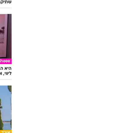
תיירות
לפני ה
שתיקח
Sheee