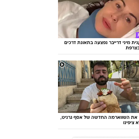
170 קמ"ש: בן 14 לקח את היונדאי של ההורים
 בכביש 6
ת מיני דרייבר נפצעה בתאונת דרכים
צרפת