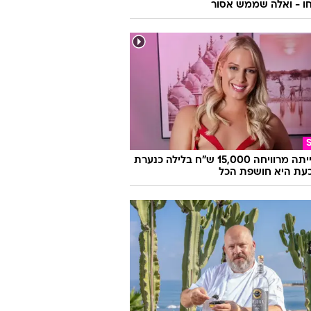
צ'ק-אאוט: הדברים שהמלון מצפה
ו - ואלה שממש אסור
היא הייתה מרוויחה 15,000 ש"ח בלילה כנערת