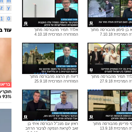
בנימין 
ביב
219
תמונות משויכות לתגית זו
מבצע צ
דונלד 
אינדק
א
ב
מ
נ
לדד תמיר מהבורסה מתוך
דיווח יניב חברון מהבורסה מתוך
מרכזית 11.10.18
המהדורה המרכזית 10.10.18
b
a
n
m
z
y
1
0
יא בן סימון מהבורסה מתוך
אלדד תמיר מהבורסה מתוך
עוד ב
מרכזית 7.10.18
המהדורה המרכזית 4.10.18