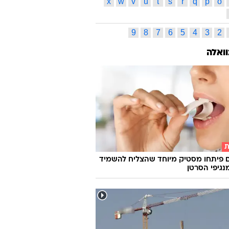
נתניהו
משבר כלכלי בעולם
בורסה
וק איתן
ביטקוין
האיחוד האירופי
ת"א 25
גז
טראמפ
שאגת הארי
ס תגיות
ג
ד
ה
ו
ז
ח
ט
י
כ
ל
ס
ע
פ
צ
ק
ר
ש
ת
l
k
j
i
h
g
f
e
d
c
x
w
v
u
t
s
r
q
p
o
9
8
7
6
5
4
3
2
וואלה