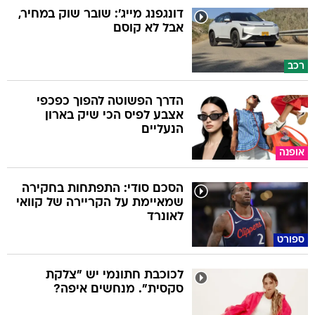
דונגפנג מייג': שובר שוק במחיר,
אבל לא קוסם
רכב
הדרך הפשוטה להפוך כפכפי
אצבע לפיס הכי שיק בארון
הנעליים
אופנה
הסכם סודי: התפתחות בחקירה
שמאיימת על הקריירה של קוואי
לאונרד
ספורט
לכוכבת חתונמי יש "צלקת
סקסית". מנחשים איפה?