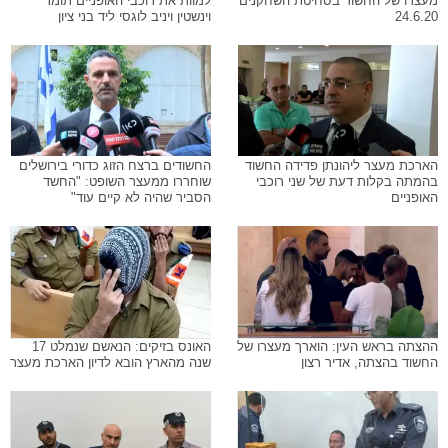
מעצרו של החשוד בסחיטת השחקנים
למוות את רוכבי האופניים תומר
24.6.20
וינשטין ויניב לוגסי ליד בני ציון
הארכת מעצר ליהונתן פדידה החשוד
החשודים ברצח הזוג כדורי בירושלים
בהמתה בקלות דעת של שני רוכבי
שוחררו ממעצר השופט: "החשד
האופניים
הסביר שהיה לא קיים עוד"
ההצתה בראש העין: הוארך מעצרו של
האונס בזיקים: הנאשם שנמלט 17
החשוד בהצתה, אדיר רצון
שנה מהארץ הובא לדיון הארכת מעצר