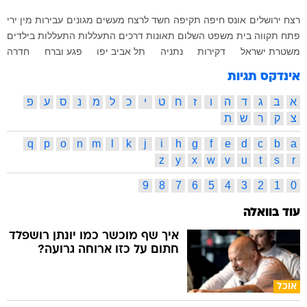
רצח
ירושלים
אונס
חיפה
תקיפה
חשד לרצח
מעשים מגונים
עבירות מין
ירי
פתח תקווה
בית משפט השלום
תאונות דרכים
התעללות
התעללות בילדים
משטרת ישראל
דקירות
נתניה
תל אביב יפו
פגע וברח
חדרה
אינדקס תגיות
א
ב
ג
ד
ה
ו
ז
ח
ט
י
כ
ל
מ
נ
ס
ע
פ
צ
ק
ר
ש
ת
q
p
o
n
m
l
k
j
i
h
g
f
e
d
c
b
a
z
y
x
w
v
u
t
s
r
9
8
7
6
5
4
3
2
1
0
עוד בוואלה
איך שף מוכשר כמו יונתן רושפלד
חתום על כזו ארוחה גרועה?
אוכל