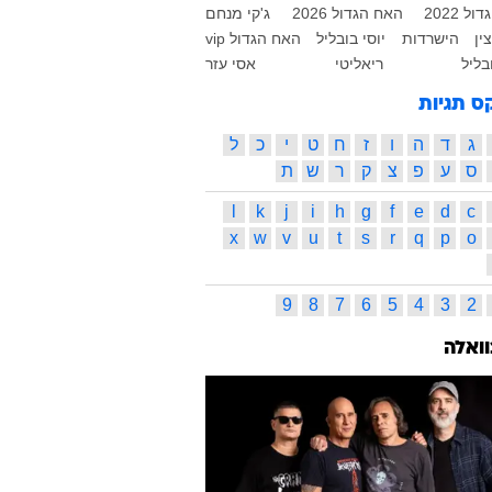
ל 2022
האח הגדול 2026
ג'קי מנחם
ין
הישרדות
יוסי בובליל
האח הגדול vip
בליל
ריאליטי
אסי עזר
ס תגיות
ג
ד
ה
ו
ז
ח
ט
י
כ
ל
ס
ע
פ
צ
ק
ר
ש
ת
l
k
j
i
h
g
f
e
d
c
x
w
v
u
t
s
r
q
p
o
9
8
7
6
5
4
3
2
וואלה