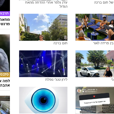
 של תום ברכה
עידן גלפר אחרי ההדחה מהאח
הגדול
תרבות
מחאה ו
מרגש
ין פרידה לאור
תום ברכה
סלבס
'י
לירון טנג'י נופלת
למה א
אהבה 