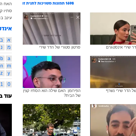
האח הגדו
1698
תמונות משויכות לתגית זו
סתיו קצ
עינב בו
אינדק
א
ב
מ
נ
ר שירי אינסטגרם
סרטון סטורי של הדר שירי
b
a
n
m
z
y
1
0
ל הדר שירי נשרף
הפירומן: האם שילה הוא הסתיו קצין
של הבית?
עוד ב