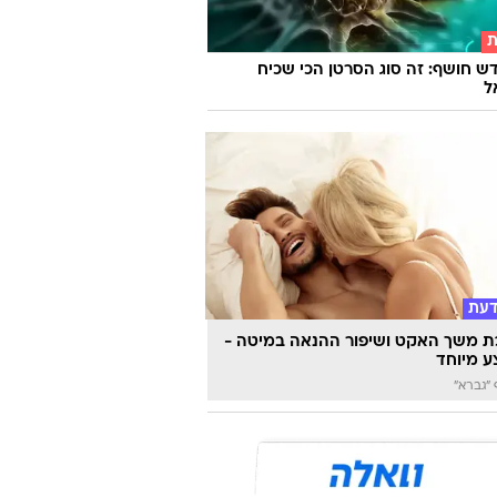
ת
ש חושף: זה סוג הסרטן הכי שכיח
ל
דעת
 משך האקט ושיפור ההנאה במיטה -
 מיוחד
"גברא"