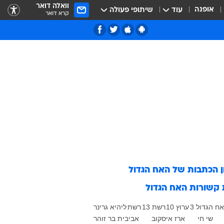
וואלה דואר
אופנה
עוד
שיתופי פעולה
קרא דואר
ן הכתבות של
האח הגדול
 קשורות
האח הגדול
ח הגדול 3
ערוץ 10
רשת 13
רשת
ליהיא גרינר
שי חי
ארז איסקוב
אביבית בר זוהר