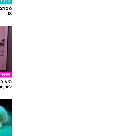
טכנולו
מסתמן:
18
Sheee
ליווי,