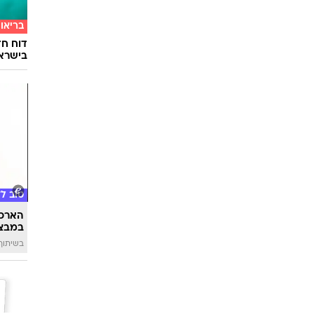
בריאו
דוח חד
בישרא
טוב ל
הארכת
במבצע
בשיתוף 