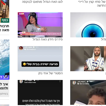
של סתיו קצין על דיירי
לוגו האח הגדול מותאם לבוקסה
החדשה
כסף
תרבות 
מאה א
דול
פידרס חידון האח הגדול
הסטורי של אחי נתן
טוב ל
איך לה
ולהפח
בשיתוף  SWIM