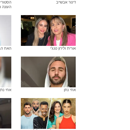
דינור אבשייב
הסטורי 
העונה 
אורית ולירון טנג'י
האח הג
אחי נתן
אחי נתן