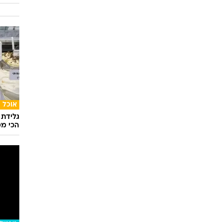
אוכל
גלידת 
הכי מט