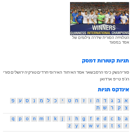
הטלוויזיה הסורית שידרה צילומים של
אסד במסגד
תגיות קשורות
דמסק
סוריה
נשק כימי
הרס
בשאר אסד
האיחוד האירופי
חרדים
טורקיה
ירושלים
סורי
רג'פ טייפ ארדואן
אינדקס תגיות
א
ב
ג
ד
ה
ו
ז
ח
ט
י
כ
ל
מ
נ
ס
ע
פ
צ
ק
ר
ש
ת
q
p
o
n
m
l
k
j
i
h
g
f
e
d
c
b
a
z
y
x
w
v
u
t
s
r