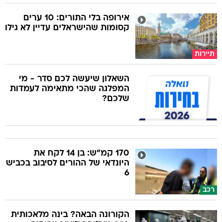
אירופה בלי התורים: 10 ערים
קסומות שהישראלים עדיין לא גילו
תיירות
השאלון שיעשה לכם סדר - מי
המפלגה שהכי מתאימה לעמדות
שלכם?
170 קמ"ש: בן 14 לקח את
היונדאי של ההורים לסיבוב בכביש
6
רכב
הקורונה הבאה? בינה מלאכותית