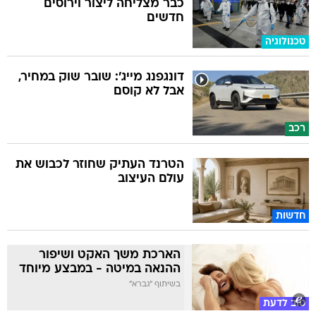
כבר מצליחה ליצור וירוסים
חדשים
טכנולוגיה
דונגפנג מייג': שובר שוק במחיר,
אבל לא קוסם
רכב
הטרנד העתיק שחוזר לכבוש את
עולם העיצוב
חדשות
הארכת משך האקט ושיפור
ההנאה במיטה - במבצע מיוחד
בשיתוף "גברא"
טוב לדעת