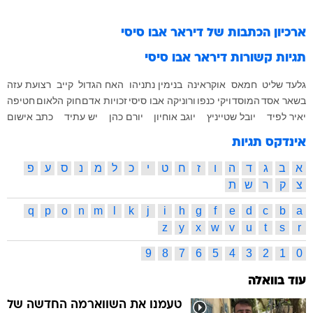
ארכיון הכתבות של
דיראר אבו סיסי
תגיות קשורות
דיראר אבו סיסי
גלעד שליט
חמאס
אוקראינה
בנימין נתניהו
האח הגדול
קייב
רצועת עזה
בשאר אסד
המוסד
ויקי כנפו
ורוניקה אבו סיסי
זכויות אדם
חוק הלאום
חטיפה
יאיר לפיד
יובל שטייניץ
יוגב אוחיון
יורם כהן
יש עתיד
כתב אישום
אינדקס תגיות
א
ב
ג
ד
ה
ו
ז
ח
ט
י
כ
ל
מ
נ
ס
ע
פ
צ
ק
ר
ש
ת
q
p
o
n
m
l
k
j
i
h
g
f
e
d
c
b
a
z
y
x
w
v
u
t
s
r
9
8
7
6
5
4
3
2
1
0
עוד בוואלה
טעמנו את השווארמה החדשה של