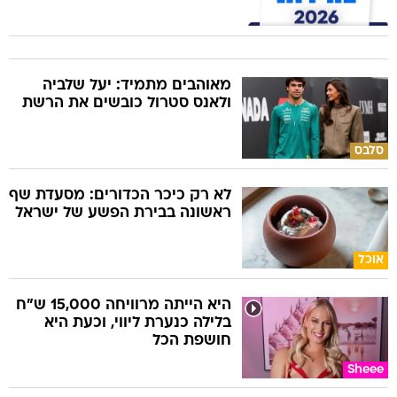
מאוהבים מתמיד: יעל שלביה
ולאנס סטרול כובשים את הרשת
סלבס
לא רק כיכר הכדורים: מסעדת שף
ראשונה בבירת הפשע של ישראל
אוכל
היא הייתה מרוויחה 15,000 ש"ח
בלילה כנערת ליווי, וכעת היא
חושפת הכל
Sheee