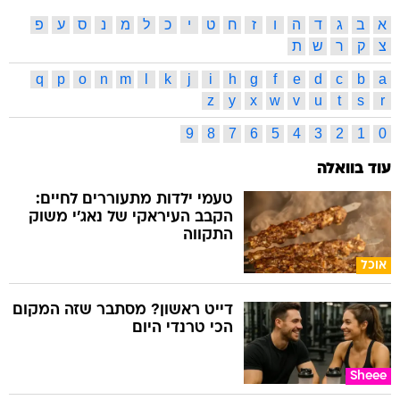
א
ב
ג
ד
ה
ו
ז
ח
ט
י
כ
ל
מ
נ
ס
ע
פ
צ
ק
ר
ש
ת
q
p
o
n
m
l
k
j
i
h
g
f
e
d
c
b
a
z
y
x
w
v
u
t
s
r
9
8
7
6
5
4
3
2
1
0
עוד בוואלה
טעמי ילדות מתעוררים לחיים:
הקבב העיראקי של נאג׳י משוק
התקווה
אוכל
דייט ראשון? מסתבר שזה המקום
הכי טרנדי היום
Sheee