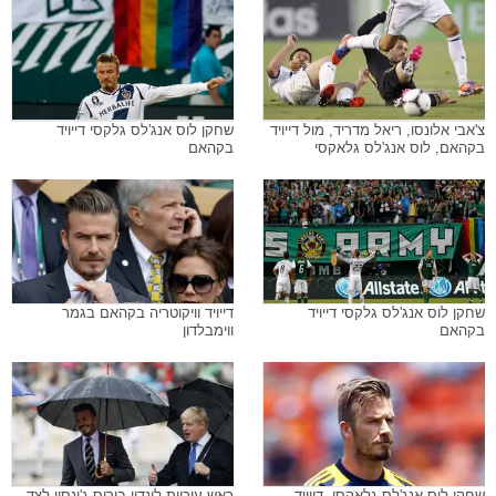
צ'אבי אלונסו, ריאל מדריד, מול דייויד
שחקן לוס אנג'לס גלקסי דייויד
בקהאם, לוס אנג'לס גלאקסי
בקהאם
שחקן לוס אנג'לס גלקסי דייויד
דייויד וויקוטריה בקהאם בגמר
בקהאם
ווימבלדון
שחקן לוס אנג'לס גלאקסי, דייויד
ראש עיריית לונדון בוריס ג'ונסון לצד