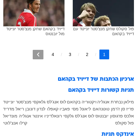
פול סקולס שחקן מנצ'סטר יונייטד עם
דייויד בקהאם שחקן מנצ'סטר יונייטד
דייויד בקהאם
מול יובנטוס
4
3
2
1
ארכיון הכתבות של
דייויד בקהאם
תגיות קשורות
דייויד בקהאם
מילאן
נבחרת אנגליה
ויקטוריה בקהאם
לוס אנג'לס גלאקסי
מנצ'סטר יונייטד
פריז סן ז'רמן
טוטנהאם
ליאונל מסי
פאביו קאפלו
לנדון דונובן
ריאל מדריד
אלכס פרגוסון
יובנטוס
לוס אנג'לס גלקסי
רונאלדיניו
אינטר
אנגליה
מונדיאל
פול סקולס
קרלו אנצ'לוטי
אינדקס תגיות