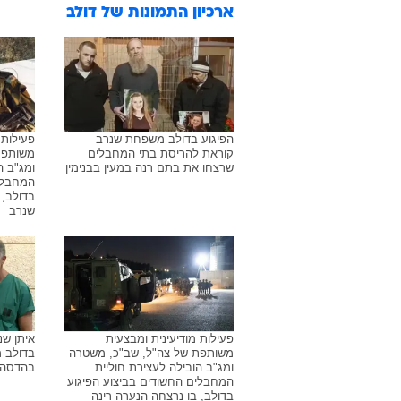
ארכיון התמונות של
דולב
הפיגוע בדולב משפחת שנרב
פעילות 
קוראת להריסת בתי המחבלים
משותפת
שרצחו את בתם רנה במעין בבנימין
ומג"ב ה
המחבלים
בדולב, 
שנרב
פעילות מודיעינית ומבצעית
איתן שנ
משותפת של צה"ל, שב"כ, משטרה
בדולב 
ומג"ב הובילה לעצירת חוליית
בהדסה: 
המחבלים החשודים בביצוע הפיגוע
בדולב, בו נרצחה הנערה רינה