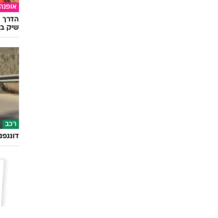
אופנה
הדרך ה
שיק בא
רכב
דונגפנ