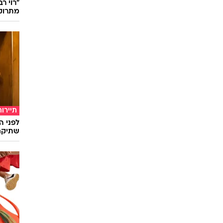
"רוי ר
מתרוק
תיירות
לפני ה
שתיקח