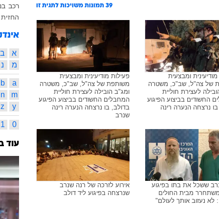
רכב
בנ
39
תמונות משויכות לתגית זו
החזית 
אינדק
א
ב
מ
נ
מודיעינית ומבצעית
פעילות מודיעינית ומבצעית
b
a
 של צה"ל, שב"כ, משטרה
משותפת של צה"ל, שב"כ, משטרה
ובילה לעצירת חוליית
ומג"ב הובילה לעצירת חוליית
n
m
 החשודים בביצוע הפיגוע
המחבלים החשודים בביצוע הפיגוע
z
y
בו נרצחה הנערה רינה
בדולב, בו נרצחה הנערה רינה
שנרב
1
0
עוד ב
רב ששכל את בתו בפיגוע
אירוע לזרכה של רנה שנרב
משתחרר מבית החולים
שנרצחה בפיגוע ליד דולב
לא נעזוב אותך לעולם"