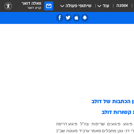
וואלה דואר
אופנה
עוד
שיתופי פעולה
קרא דואר
ן הכתבות של
דולב
 קשורות
דולב
פיגוע
פיגועים
שריפות
צה"ל
פיגוע דריסה
י
דני גונן
מחבלים
סאמר ערביד
פעוטה
שב"כ