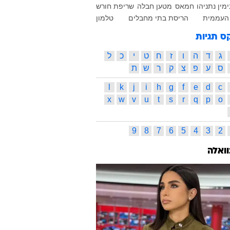
ימין נתניהו
חמאס
מטען חבלה
שריפת חורש
העממית
הריסת בתי מחבלים
טלמון
ס תגיות
ג
ד
ה
ו
ז
ח
ט
י
כ
ל
ס
ע
פ
צ
ק
ר
ש
ת
l
k
j
i
h
g
f
e
d
c
x
w
v
u
t
s
r
q
p
o
9
8
7
6
5
4
3
2
וואלה