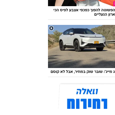
פשוטה להפוך כפכפי אצבע לפיס הכי
רון הנעליים
ג מייג': שובר שוק במחיר, אבל לא קוסם