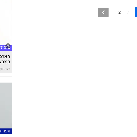
2
טוב ל
הארכת
במבצע
בשיתוף 
ספורט