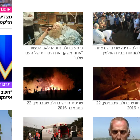
אופנה
מצדיעו
הז'קט 
דולב - רינה שנרב שנרצחה
פיגוע בדולב נתניהו לאב הפצוע:
מנוחות בבית העלמין
"אתה משקף את היסודות של העם
שלנו"
תרבות
"חשבתי
איזנקוט
שריפת חורש בדולב שבבנימין, 22
שריפת חורש בדולב שבבנימין, 22
201
בנובמבר 2016