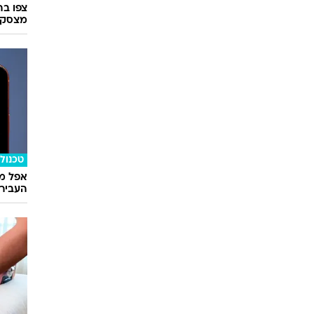
מצסק"
טכנולו
אפל מח
העבירו מ