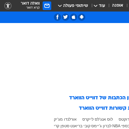
וואלה דואר
אופנה
עוד
שיתופי פעולה
קרא דואר
ן הכתבות של
דווייט הווארד
 קשורות
דווייט הווארד
רוקטס
לוס אנג'לס לייקרס
אורלנדו מג'יק
כספי
NBA
לברון ג'יימס
קובי בריאנט
סטפן קרי