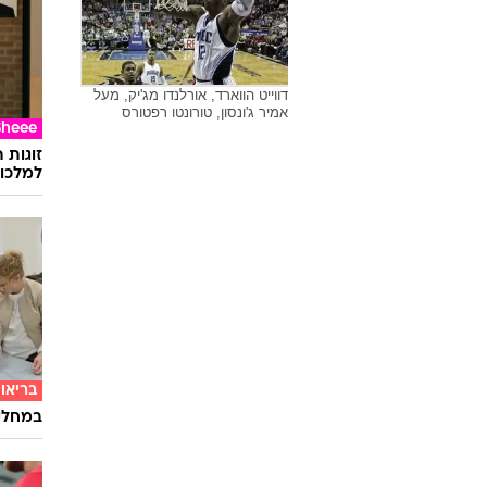
דווייט הווארד, אורלנדו מג'יק, מעל
אמיר ג'ונסון, טורונטו רפטורס
Sheee
זוגות 
למלכוד
בריאו
במחלקת