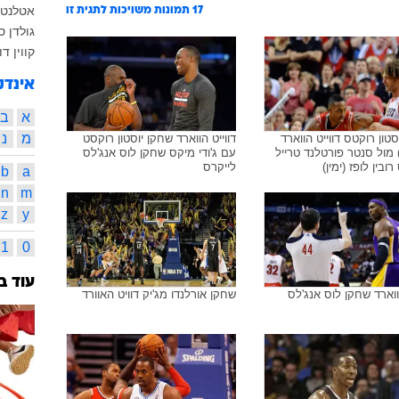
אטלנטה
17
תמונות משויכות לתגית זו
גולדן ס
קווין ד
אינדק
א
ב
מ
נ
סטון רוקטס דווייט הווארד
דווייט הווארד שחקן יוסטון רוקסט
מול סנטר פורטלנד טרייל
עם ג'ודי מיקס שחקן לוס אנג'לס
רובין לופז (ימין)
לייקרס
b
a
n
m
z
y
1
0
עוד ב
הווארד שחקן לוס אנג'לס
שחקן אורלנדו מג'יק דוויט האוורד