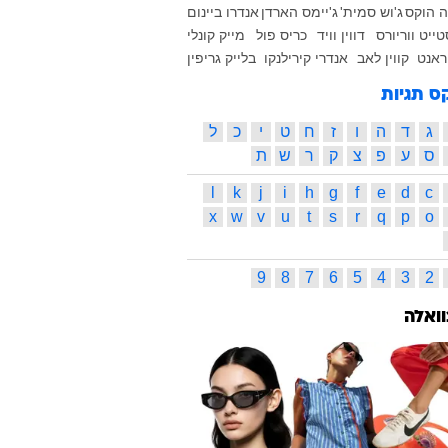
 הוקס
ג'וש סמית'
ג'יימס הארדן
אנדרו ביינום
טייט ווריורס
דווין וויד
כריס פול
מייק קונלי
וראנט
קווין לאב
אנדרי קירילנקו
בלייק גריפין
ס תגיות
ג
ד
ה
ו
ז
ח
ט
י
כ
ל
ס
ע
פ
צ
ק
ר
ש
ת
l
k
j
i
h
g
f
e
d
c
x
w
v
u
t
s
r
q
p
o
9
8
7
6
5
4
3
2
וואלה