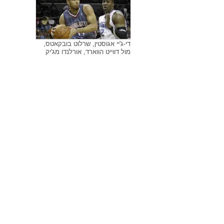
די-ג'יי אגוסטין, שרלוט בובקאטס,
מול דווייט הווארד, אורלנדו מג'יק