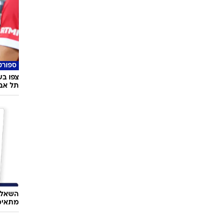
ספורט
צפו בש
תל אבי
השאלון
מתאימ