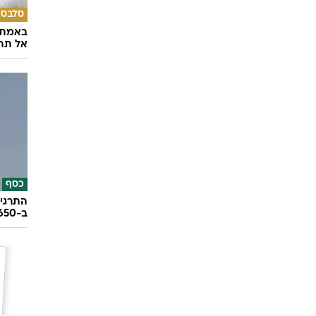
סלבס
באמת ה
אל תהי
כסף
התרגיל
ב-650 אלף שקל