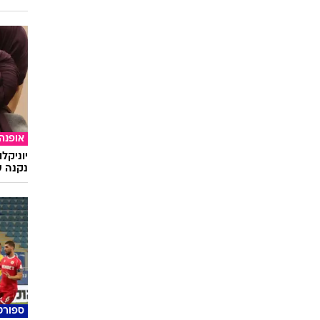
אופנה
יוניקל
נקנה ש
ספורט