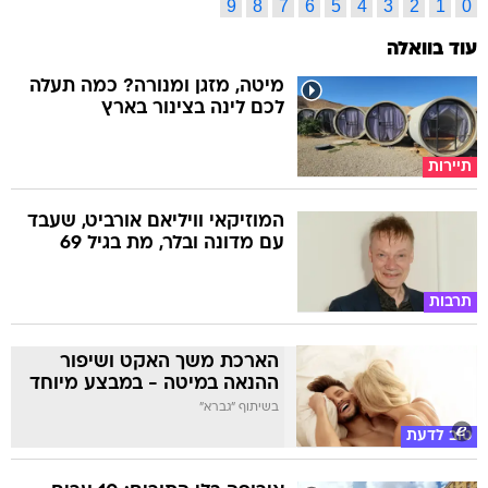
9
8
7
6
5
4
3
2
1
0
עוד בוואלה
מיטה, מזגן ומנורה? כמה תעלה
לכם לינה בצינור בארץ
תיירות
המוזיקאי וויליאם אורביט, שעבד
עם מדונה ובלר, מת בגיל 69
תרבות
הארכת משך האקט ושיפור
ההנאה במיטה - במבצע מיוחד
בשיתוף "גברא"
טוב לדעת