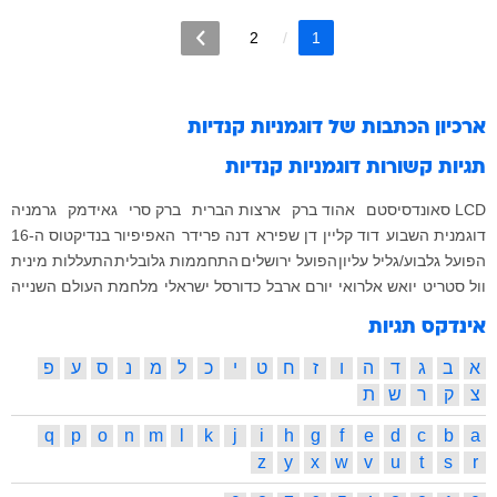
2
1
ארכיון הכתבות של
דוגמניות קנדיות
תגיות קשורות
דוגמניות קנדיות
LCD סאונדסיסטם
אהוד ברק
ארצות הברית
ברק סרי
גאידמק
גרמניה
דוגמנית השבוע
דוד קליין
דן שפירא
דנה פרידר
האפיפיור בנדיקטוס ה-16
הפועל גלבוע/גליל עליון
הפועל ירושלים
התחממות גלובלית
התעללות מינית
וול סטריט
יואש אלרואי
יורם ארבל
כדורסל ישראלי
מלחמת העולם השנייה
אינדקס תגיות
א
ב
ג
ד
ה
ו
ז
ח
ט
י
כ
ל
מ
נ
ס
ע
פ
צ
ק
ר
ש
ת
q
p
o
n
m
l
k
j
i
h
g
f
e
d
c
b
a
z
y
x
w
v
u
t
s
r