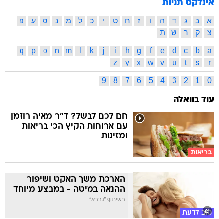
אינדקס תגיות
א
ב
ג
ד
ה
ו
ז
ח
ט
י
כ
ל
מ
נ
ס
ע
פ
צ
ק
ר
ש
ת
q
p
o
n
m
l
k
j
i
h
g
f
e
d
c
b
a
z
y
x
w
v
u
t
s
r
9
8
7
6
5
4
3
2
1
0
עוד בוואלה
חם לכם לבשל? ד"ר מאיה רוזמן
עם ארוחות הקיץ הכי בריאות
ומזינות
בריאות
הארכת משך האקט ושיפור
ההנאה במיטה - במבצע מיוחד
בשיתוף "גברא"
טוב לדעת