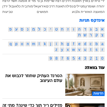
ירי
טיולים בארץ
תאונות דרכים
רצח
שריפות
גן נר
מד"א
אומגה
חשד לרצח
יהודה ושומרון
מטיילים
נפילה
תאונת דרכים
איראן
אלימות
בית כלא
גבול ירדן
המועצה האזורית גלבוע
חמושים
טביעות
אינדקס תגיות
א
ב
ג
ד
ה
ו
ז
ח
ט
י
כ
ל
מ
נ
ס
ע
פ
צ
ק
ר
ש
ת
q
p
o
n
m
l
k
j
i
h
g
f
e
d
c
b
a
z
y
x
w
v
u
t
s
r
9
8
7
6
5
4
3
2
1
0
עוד בוואלה
הטרנד העתיק שחוזר לכבוש את
עולם העיצוב
חדשות
מזילים ריר תוך כדי שינה? מתי זה