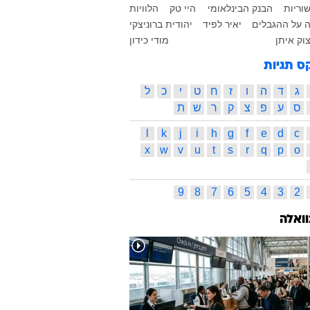
וריות
הבנק הבינלאומי
היי טק
הלוויות
 על ההגבלים
יאיר לפיד
יהודית ברוניצקי
וק איתן
מודי כידון
ס תגיות
ג
ד
ה
ו
ז
ח
ט
י
כ
ל
ס
ע
פ
צ
ק
ר
ש
ת
l
k
j
i
h
g
f
e
d
c
x
w
v
u
t
s
r
q
p
o
9
8
7
6
5
4
3
2
וואלה