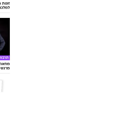
זוגות 
למלכוד
תרבות
מחאה ו
מרגש