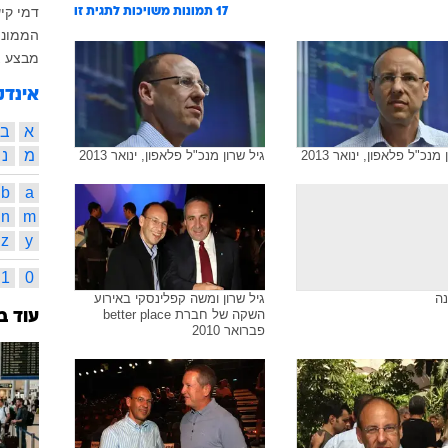
דמי קיש
17
תמונות משויכות לתגית זו
הממונה
מבצע צ
אינדק
א
ב
מ
נ
מנכ"ל פלאפון, ינואר 2013
גיל שרון מנכ"ל פלאפון, ינואר 2013
b
a
n
m
z
y
1
0
נה
גיל שרון ומשה קפלינסקי באירוע
השקה של חברת better place
עוד ב
פברואר 2010