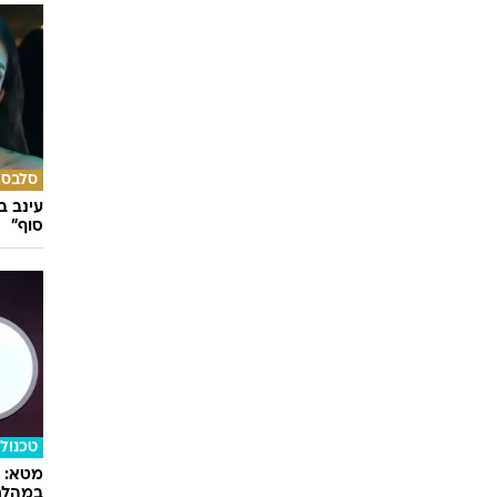
סלבס
עינב ב
סוף"
טכנולו
במהלך