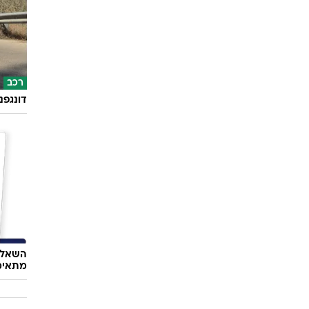
רכב
דונגפנ
השאלון
מתאימ