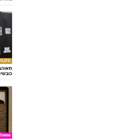
סלבס
מאוהבי
כובשי
Sheee