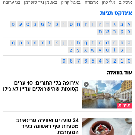
איכילוב
אלי כהן
ארמוזה
באטל קריק
באטמן נגד סופרמן
בני ערובה
אינדקס תגיות
א
ב
ג
ד
ה
ו
ז
ח
ט
י
כ
ל
מ
נ
ס
ע
פ
צ
ק
ר
ש
ת
q
p
o
n
m
l
k
j
i
h
g
f
e
d
c
b
a
z
y
x
w
v
u
t
s
r
9
8
7
6
5
4
3
2
1
0
עוד בוואלה
אירופה בלי התורים: 10 ערים
קסומות שהישראלים עדיין לא גילו
תיירות
24 סועדים ואווירה פריזאית:
מסעדת שף ראשונה בעיר
המעורבת