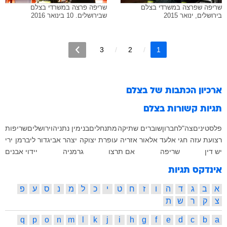
שריפה שפרצה במשרדי בצלם
שריפה פרצה במשרדי בצלם
בירושלים, ינואר 2015
שבירושלים. 10 בינואר 2016
3
2
1
ארכיון הכתבות של
בצלם
תגיות קשורות
בצלם
פלסטינים
צה"ל
חברון
שוברים שתיקה
מתנחלים
בנימין נתניהו
ירושלים
שריפות
רצועת עזה
חגי אלעד
אלאור אזריה
עופרת יצוקה
יצהר
אביגדור ליברמן
ירי
יש דין
שריפה
אם תרצו
גרמניה
יידוי אבנים
אינדקס תגיות
א
ב
ג
ד
ה
ו
ז
ח
ט
י
כ
ל
מ
נ
ס
ע
פ
צ
ק
ר
ש
ת
q
p
o
n
m
l
k
j
i
h
g
f
e
d
c
b
a