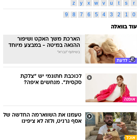
z
y
x
w
v
u
t
s
r
9
8
7
6
5
4
3
2
1
0
עוד בוואלה
הארכת משך האקט ושיפור
ההנאה במיטה - במבצע מיוחד
בשיתוף "גברא"
טוב לדעת
לכוכבת חתונמי יש "צלקת
סקסית". מנחשים איפה?
אופנה
טעמנו את השווארמה החדשה של
אסף גרניט, ולזה לא ציפינו
אוכל