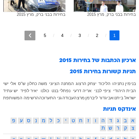
בחירות בבני ברק, מרץ 2015
בחירות בבני ברק, מרץ 2015
5
4
3
2
1
ארכיון הכתבות של
בחירות 2015
תגיות קשורות
בחירות 2015
בנימין נתניהו
הליכוד
יצחק הרצוג
המחנה הציוני
משה כחלון
ש"ס
אלי ישי
הבית היהודי
ציפי לבני
אריה דרעי
נפתלי בנט
כולנו
יאיר לפיד
יש עתיד
ישראל ביתנו
אביגדור ליברמן
מרצ
העבודה
גני התערוכה
הרשימה המשותפת
אינדקס תגיות
א
ב
ג
ד
ה
ו
ז
ח
ט
י
כ
ל
מ
נ
ס
ע
פ
צ
ק
ר
ש
ת