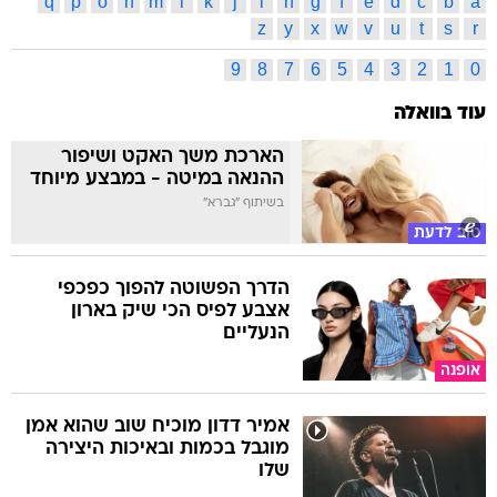
q
p
o
n
m
l
k
j
i
h
g
f
e
d
c
b
a
z
y
x
w
v
u
t
s
r
9
8
7
6
5
4
3
2
1
0
עוד בוואלה
הארכת משך האקט ושיפור
ההנאה במיטה - במבצע מיוחד
בשיתוף "גברא"
טוב לדעת
הדרך הפשוטה להפוך כפכפי
אצבע לפיס הכי שיק בארון
הנעליים
אופנה
אמיר דדון מוכיח שוב שהוא אמן
מוגבל בכמות ובאיכות היצירה
שלו