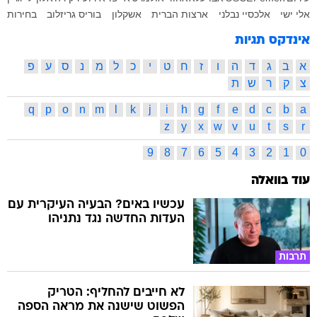
אלי ישי
אלכסיי נבלני
ארצות הברית
אשקלון
בוריס גריזלוב
בחירות
אינדקס תגיות
א
ב
ג
ד
ה
ו
ז
ח
ט
י
כ
ל
מ
נ
ס
ע
פ
צ
ק
ר
ש
ת
q
p
o
n
m
l
k
j
i
h
g
f
e
d
c
b
a
z
y
x
w
v
u
t
s
r
9
8
7
6
5
4
3
2
1
0
עוד בוואלה
עכשיו באים? הבעיה העיקרית עם
העדות החדשה נגד נתניהו
תרבות
לא חייבים להחליף: הטריק
הפשוט שישנה את מראה הספה