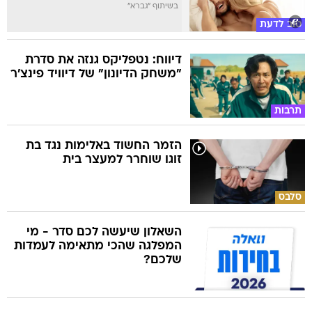
בשיתוף "גברא"
טוב לדעת
דיווח: נטפליקס גנזה את סדרת
"משחק הדיונון" של דיוויד פינצ'ר
תרבות
הזמר החשוד באלימות נגד בת
זוגו שוחרר למעצר בית
סלבס
השאלון שיעשה לכם סדר - מי
המפלגה שהכי מתאימה לעמדות
שלכם?