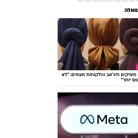
וואלה
ו משיקים חיג'אב והלקוחות זועמים: "לא
ם יותר"