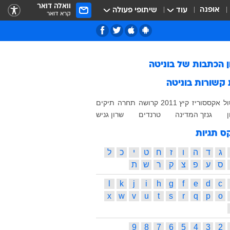
וואלה דואר
אופנה
עוד
שיתופי פעולה
קרא דואר
ן הכתבות של
בוניטה
 קשורות
בוניטה
ול
אקססוריז
קיץ 2011
קרושה
תחרה
תיקים
ן
גנזך המדינה
טרנדים
שרון גניש
ס תגיות
ג
ד
ה
ו
ז
ח
ט
י
כ
ל
ס
ע
פ
צ
ק
ר
ש
ת
l
k
j
i
h
g
f
e
d
c
x
w
v
u
t
s
r
q
p
o
9
8
7
6
5
4
3
2