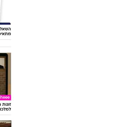
השאלון
מתאימ
Sheee
זוגות 
למלכוד