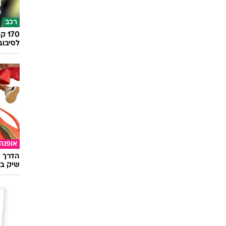
רכב
לסיבוב
אופנה
הדרך ה
שיק בא