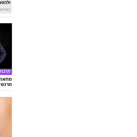
ולהפח
בשיתוף  SWIM
תרבות
מחאה ו
מרגש