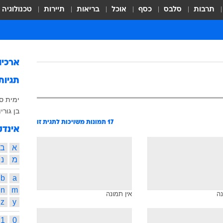
תרבות
סלבס
כסף
אוכל
בריאות
תיירות
טכנולוגיה
ארכיו
תגיות
ימית ס
בן גוריו
17
תמונות משויכות לתגית זו
אינדק
א
ב
מ
נ
b
a
n
m
נה
אין תמונה
z
y
1
0