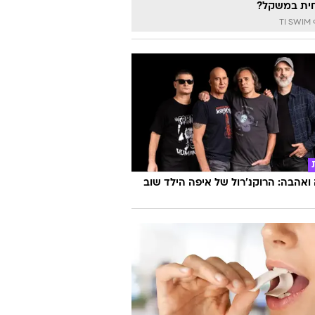
ית במשקל?
TI
אהבה: הרוקנ'רול של איפה הילד שוב