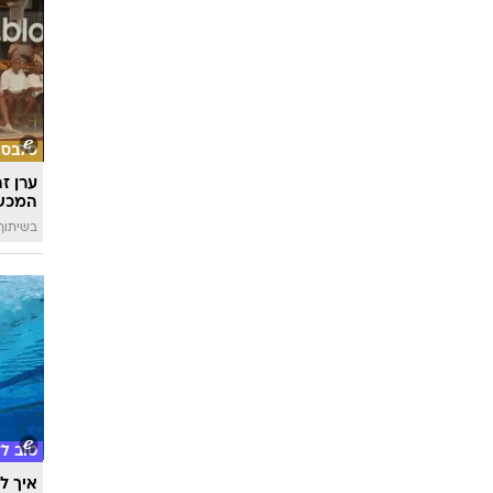
סלבס
ערן ז
המכש
בשיתוף 
טוב ל
איך לה