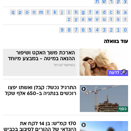
צ
ק
ר
ש
ת
q
p
o
n
m
l
k
j
i
h
g
f
e
d
c
b
a
z
y
x
w
v
u
t
s
r
9
8
7
6
5
4
3
2
1
0
עוד בוואלה
הארכת משך האקט ושיפור
ההנאה במיטה - במבצע מיוחד
בשיתוף "גברא"
טוב לדעת
התרגיל נכשל: קבלן ואשתו יפצו
רוכשים בנתניה ב-650 אלף שקל
כסף
170 קמ"ש: בן 14 לקח את
היונדאי של ההורים לסיבוב בכביש