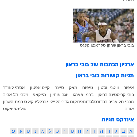
בובי בראון שחקן סקרמנטו קינגס
ארכיון הכתבות של
בובי בראון
תגיות קשורות
בובי בראון
איפור
וויטני יוסטון
טיפוח
מאק
סיינה
קייט אפטון
אסתי לאודר
בובי קריסטינה בראון
ג'רמי פארגו
יוגב אוחיון
מייקאפ
מכבי תל אביב
מכבי תל אביב בכדורסל
סרום
פרוקום גדיניה
קיילי ג'נר
קליניק
א.ס רמת השרון
אודם
אולימפיאקוס
אינדקס תגיות
א
ב
ג
ד
ה
ו
ז
ח
ט
י
כ
ל
מ
נ
ס
ע
פ