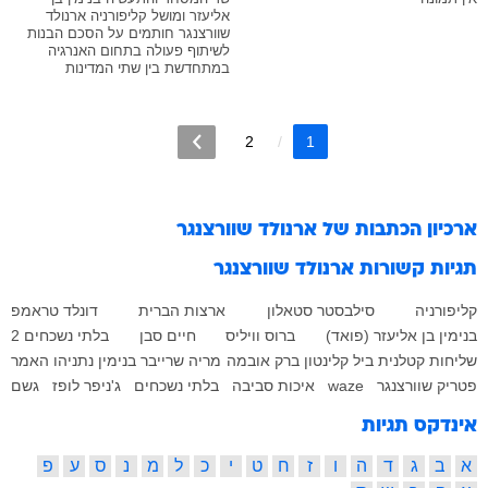
אליעזר ומושל קליפורניה ארנולד
שוורצנגר חותמים על הסכם הבנות
לשיתוף פעולה בתחום האנרגיה
במתחדשת בין שתי המדינות
2
1
ארכיון הכתבות של
ארנולד שוורצנגר
תגיות קשורות
ארנולד שוורצנגר
קליפורניה
סילבסטר סטאלון
ארצות הברית
דונלד טראמפ
בנימין בן אליעזר (פואד)
ברוס וויליס
חיים סבן
בלתי נשכחים 2
שליחות קטלנית
ביל קלינטון
ברק אובמה
מריה שרייבר
בנימין נתניהו
האמר
פטריק שוורצנגר
waze
איכות סביבה
בלתי נשכחים
ג'ניפר לופז
גשם
אינדקס תגיות
א
ב
ג
ד
ה
ו
ז
ח
ט
י
כ
ל
מ
נ
ס
ע
פ