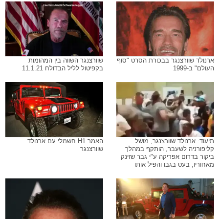
ארנולד שוורצנגר בבכורת הסרט "סוף
שוורצנגר השווה בין המהומות
העולם" ב-1999
בקפיטול לליל הבדולח 11.1.21
תיעוד: ארנולד שוורצנגר, מושל
האמר H1 חשמלי עם ארנולד
קליפורניה לשעבר, הותקף במהלך
שוורצנגר
ביקור בדרום אפריקה ע"י גבר שזינק
מאחוריו, בעט בגבו והפיל אותו