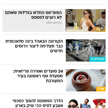
הפופ־אפ החדש בגלילות שאתם
לא רוצים לפספס
בשיתוף allin
סלבס
הקורונה הבאה? בינה מלאכותית
כבר מצליחה ליצור וירוסים
חדשים
טכנולוגיה
24 סועדים ואווירה פריזאית:
מסעדת שף ראשונה בעיר
המעורבת
אוכל
הדרך הפשוטה להפוך כפכפי
אצבע לפיס הכי שיק בארון