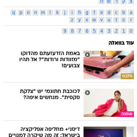
צ
ק
ר
ש
ת
q
p
o
n
m
l
k
j
i
h
g
f
e
d
c
b
a
z
y
x
w
v
u
t
s
r
9
8
7
6
5
4
3
2
1
0
עוד בוואלה
באמת הזדעזעתם מהדוקו
"מזוודות ורודות"? אל תהיו
צבועים!
סלבס
לכוכבת חתונמי יש "צלקת
סקסית". מנחשים איפה?
אופנה
דיסני+ מחליפה אפליקציה
בישראל: זה מה שיקרה למנויים