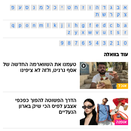
א
ב
ג
ד
ה
ו
ז
ח
ט
י
כ
ל
מ
נ
ס
ע
פ
צ
ק
ר
ש
ת
q
p
o
n
m
l
k
j
i
h
g
f
e
d
c
b
a
z
y
x
w
v
u
t
s
r
9
8
7
6
5
4
3
2
1
0
עוד בוואלה
טעמנו את השווארמה החדשה של
אסף גרניט, ולזה לא ציפינו
אוכל
הדרך הפשוטה להפוך כפכפי
אצבע לפיס הכי שיק בארון
הנעליים
אופנה