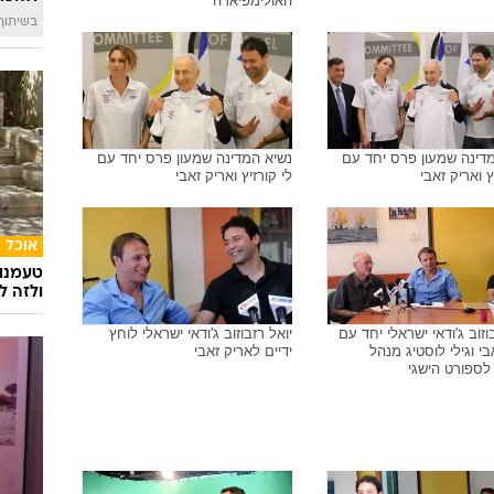
בי ג'ודוקא ישראלי מצטלם
גולן פולק, אליס שלזינגר, אריק
אישתו
זאבי, סוסו פלאלשווילי
טוב ל
לימפית לונדון 2012
אריק זאבי עם שחר פאר ועם יוני
איך לה
ארליך מנציחים את הרגעים שלפני
ולהפח
האולימפיאדה
בשיתוף  SWIM
דינה שמעון פרס יחד עם
נשיא המדינה שמעון פרס יחד עם
ץ ואריק זאבי
לי קורזיץ ואריק זאבי
אוכל