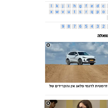
אדת בייג'ינג
אורן סמדג'ה
לי קורזיץ
רשון
גילי לוסטיג
שחר פאר
צבי ורשביאק
פרס
רווית זאבי
נדון 2012 תמונות ישראלים
גולן פולק
רשנסקי
שגיא מוקי
אור ששון
ס תגיות
ג
ד
ה
ו
ז
ח
ט
י
כ
ל
ס
ע
פ
צ
ק
ר
ש
ת
l
k
j
i
h
g
f
e
d
c
x
w
v
u
t
s
r
q
p
o
9
8
7
6
5
4
3
2
וואלה