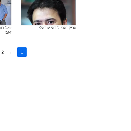
נשיא המדינה שמעון פרס יחד עם
יואל רזב
הספורטאים האולימפיים שחר
אריק זא
צוברי, לי קורזיץ, אריק זאבי ואליס
היחידה 
שלזינגר ועם יו"ר הוועד האולימפי
צבי ורשביאק, מנכ"ל הוועד
האולימפי אפרים זינגר וספורטאית
בעבר אסתר רוט שחמורוב
אריק זאבי ג'ודאי ישראלי
יואל רזב
זאבי
2
1