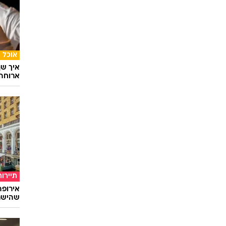
סלבס
מאוהבי
כובשי
אוכל
איך שף
ארוחה 