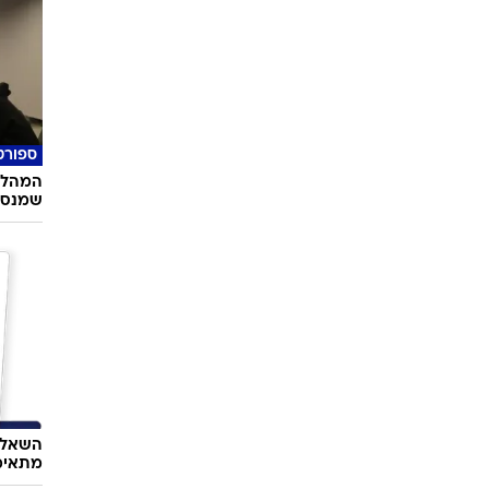
תיירות
שהישרא
ספורט
המהלך 
שמנסה