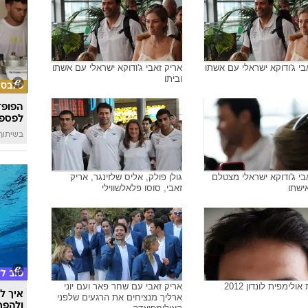
בי
אריק זאבי
רכב
הוזלה 
MG
בי ג'ודוקא ישראלי
אריק זאבי מאוכזב בסיום הקרב מול
דימיטרי פיטרס הגרמני
בי ג'ודוקא ישראלי עם אשתו
אריק זאבי ג'ודוקא ישראלי עם אשתו
וביתו
סלבס
הפופ־
לפספ
בשיתוף llin