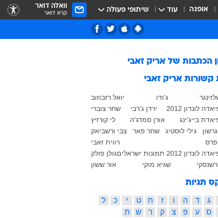
וואלה דואר
אופנה
עוד
שיתופי פעולה
קרא דואר
ן הכתבות של
אריק זאבי
 קשורות
אריק זאבי
זינגר
ג'ודו
יואל רזבוזוב
דה לונדון 2012
ירדן ג'רבי
שחר צוברי