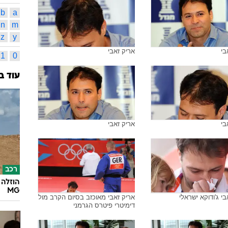
אולימפי
119
תמונות משויכות לתגית זו
שמעון ג
שמעון 
אולימפיאדה לו
טומי א
אינדק
בי
אריק זאבי
א
ב
מ
נ
b
a
n
m
z
y
בי
אריק זאבי
1
0
עוד ב