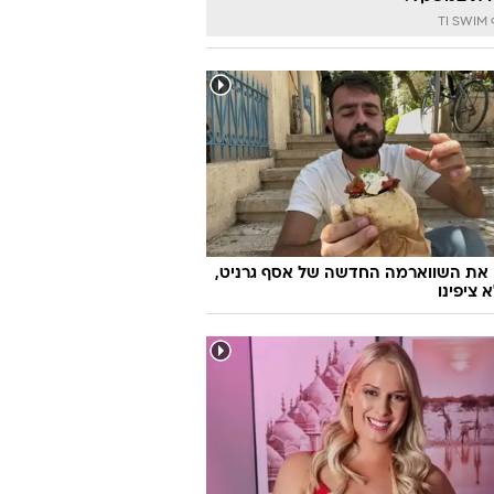
דעת
יראות ולהרגיש מצוין, לחיות בריא
ית במשקל?
TI