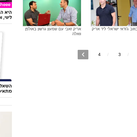
טעמנו
ולזה לא
וזוב ג'ודאי ישראלי יחד עם
יואל רזבוזוב ג'ודאי ישראלי לוחץ
בי וגילי לוסטיג מנהל
ידיים לאריק זאבי
לספורט הישגי
Sheee
ליווי,
וזוב ג'ודאי ישראלי ליד אריק
אריק זאבי עם שמעון גרשון באולפן
וואלה
4
3