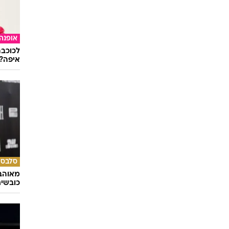
השאלון
מתאימ
אופנה
לכוכבת
איפה?