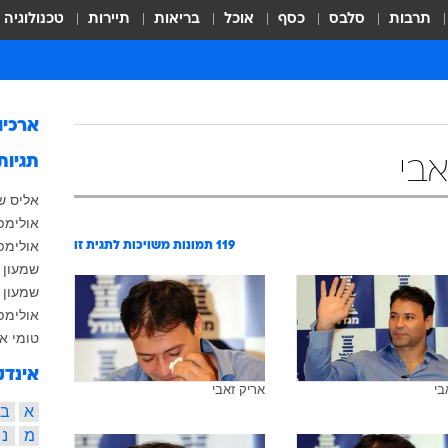
תרבות
סלבס
כסף
אוכל
בריאות
תיירות
טכנולוגיה
ארכיו
תגיות
אבי
אליס של
אולימפיא