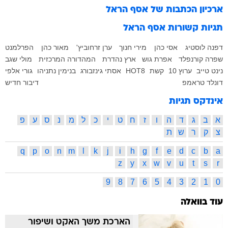
ארכיון הכתבות של
אסף הראל
תגיות קשורות
אסף הראל
דפנה לוסטיג
אסי כהן
מירי חנוך
ערן זרחוביץ'
מאור כהן
הפרלמנט
שפרה קורנפלד
אפרת גוש
ארץ נהדרת
המהדורה המרכזית
מולי שגב
נינט טייב
ערוץ 10
קשת
HOT8
אסתי גינזבורג
בנימין נתניהו
גורי אלפי
דונלד טראמפ
דיבור חדיש
אינדקס תגיות
א
ב
ג
ד
ה
ו
ז
ח
ט
י
כ
ל
מ
נ
ס
ע
פ
צ
ק
ר
ש
ת
q
p
o
n
m
l
k
j
i
h
g
f
e
d
c
b
a
z
y
x
w
v
u
t
s
r
9
8
7
6
5
4
3
2
1
0
עוד בוואלה
הארכת משך האקט ושיפור