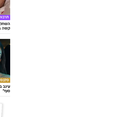
תרבות
השחקני
קשה ב
סלבס
עינב ב
סוף"