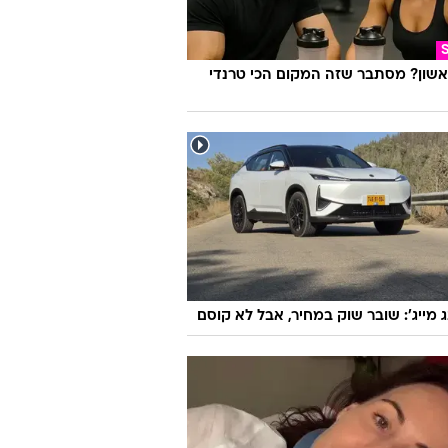
אשון? מסתבר שזה המקום הכי טרנדי
ג מייג': שובר שוק במחיר, אבל לא קוסם