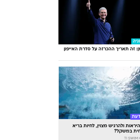
גיה
 זה תאריך ההכרזה על סדרת האייפון
דעת
יראות ולהרגיש מצוין, לחיות בריא
ית במשקל?
TI