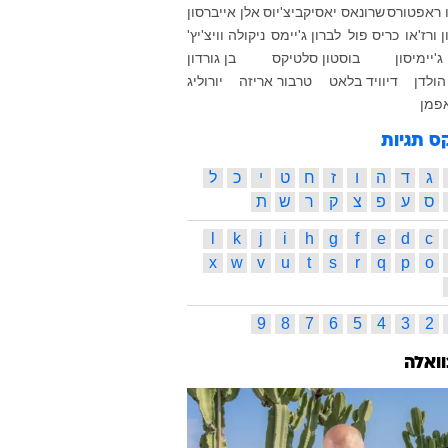
ו ראפטורס
שרונאס יאסיקביצ'יוס
אלן אייברסון
 ורז'או
כריס פול
לברון ג'יימס
ניקולה וויצ'יץ'
ג'יימיסון
בוסטון סלטיקס
בן גורדון
 הולדן
דיוויד בלאט
טרבור אריזה
יורוליג
אפמן
ס תגיות
ג
ד
ה
ו
ז
ח
ט
י
כ
ל
ס
ע
פ
צ
ק
ר
ש
ת
l
k
j
i
h
g
f
e
d
c
x
w
v
u
t
s
r
q
p
o
9
8
7
6
5
4
3
2
וואלה