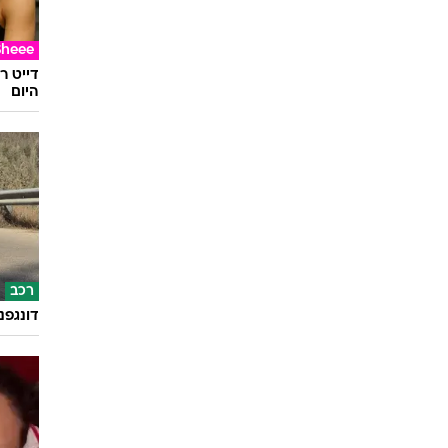
Sheee
דייט ר
היום
רכב
דונגפנ