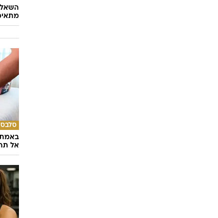
השאלון
מתאימ
סלבס
באמת ה
אל תהי