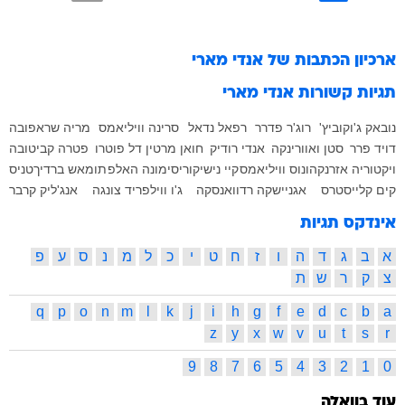
ארכיון הכתבות של
אנדי מארי
תגיות קשורות
אנדי מארי
נובאק ג'וקוביץ'
רוג'ר פדרר
רפאל נדאל
סרינה וויליאמס
מריה שראפובה
דויד פרר
סטן ואוורינקה
אנדי רודיק
חואן מרטין דל פוטרו
פטרה קביטובה
ויקטוריה אזרנקה
ונוס וויליאמס
קיי נישיקורי
סימונה האלפ
תומאש ברדיך
טניס
קים קלייסטרס
אגניישקה רדוואנסקה
ג'ו ווילפריד צונגה
אנג'ליק קרבר
אינדקס תגיות
א
ב
ג
ד
ה
ו
ז
ח
ט
י
כ
ל
מ
נ
ס
ע
פ
צ
ק
ר
ש
ת
q
p
o
n
m
l
k
j
i
h
g
f
e
d
c
b
a
z
y
x
w
v
u
t
s
r
9
8
7
6
5
4
3
2
1
0
עוד בוואלה