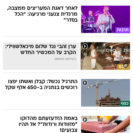
לאחר דאגת המעריצים ממצבה,
מרגלית צנעני מרגיעה: "הכל
בסדר"
תרבות
ערן זהבי נגד שלום מיכאלשווילי:
הקרב על המכשיר החדש
בשיתוף סמסונג
סלבס
התרגיל נכשל: קבלן ואשתו יפצו
רוכשים בנתניה ב-650 אלף שקל
כסף
באמת הזדעזעתם מהדוקו
"מזוודות ורודות"? אל תהיו
צבועים!