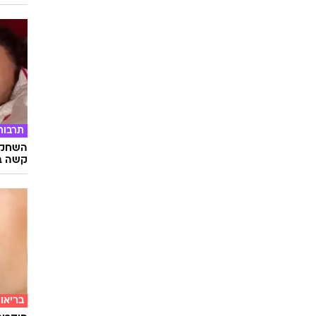
תרבות
השחקני
קשה ב
בריאו