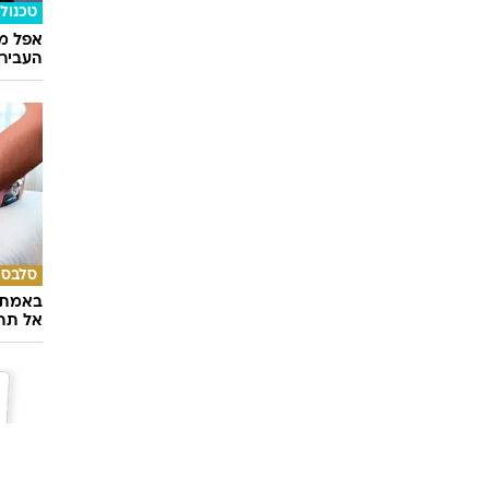
טכנולו
אפל מח
העבירו מ
סלבס
באמת ה
אל תהי