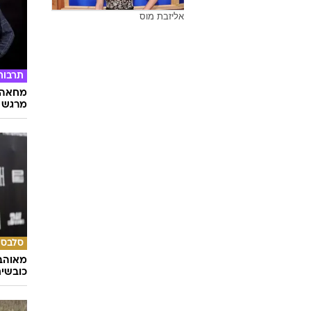
אליזבת מוס
תרבות
מחאה ו
מרגש
סלבס
מאוהבי
כובשי