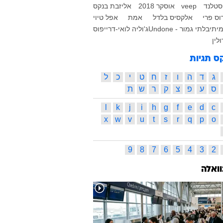
וסטלנד
veep
אוסקר 2018
אליזבת בנקס
וס פרי
אלקסיס בלדל
אמת
אפל טיוי
יתי
בלתי גמור - Undone
ג'וליה לואי-דרייפוס
לין
ס תגיות
ג
ד
ה
ו
ז
ח
ט
י
כ
ל
ס
ע
פ
צ
ק
ר
ש
ת
l
k
j
i
h
g
f
e
d
c
x
w
v
u
t
s
r
q
p
o
9
8
7
6
5
4
3
2
וואלה