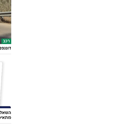
רכב
דונגפנ
השאלון
מתאימ