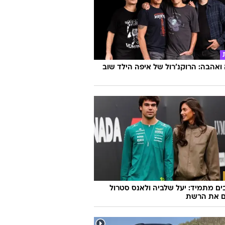
אהבה: הרוקנ'רול של איפה הילד שוב
ם מתמיד: יעל שלביה ולאנס סטרול
ם את הרשת