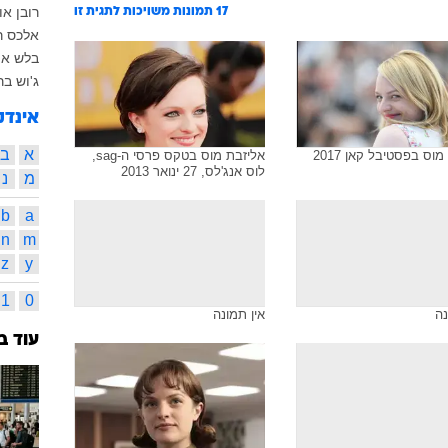
רובן א
17
תמונות משויכות לתגית זו
אלכס ר
בלש אמ
ג'וש ברו
אינדק
א
ב
וס בפסטיבל קאן 2017
אליזבת מוס בטקס פרסי ה-sag,
לוס אנג'לס, 27 ינואר 2013
מ
נ
b
a
n
m
z
y
1
0
נה
אין תמונה
עוד ב