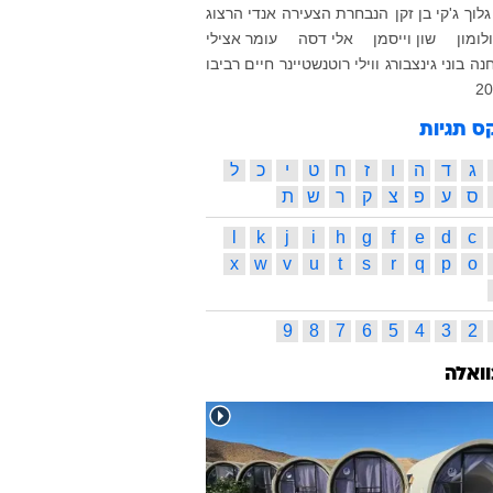
גלוך
ג'קי בן זקן
הנבחרת הצעירה
אנדי הרצוג
לומון
שון וייסמן
אלי דסה
עומר אצילי
חנה
בוני גינצבורג
ווילי רוטנשטיינר
חיים רביבו
ס תגיות
ג
ד
ה
ו
ז
ח
ט
י
כ
ל
ס
ע
פ
צ
ק
ר
ש
ת
l
k
j
i
h
g
f
e
d
c
x
w
v
u
t
s
r
q
p
o
9
8
7
6
5
4
3
2
וואלה