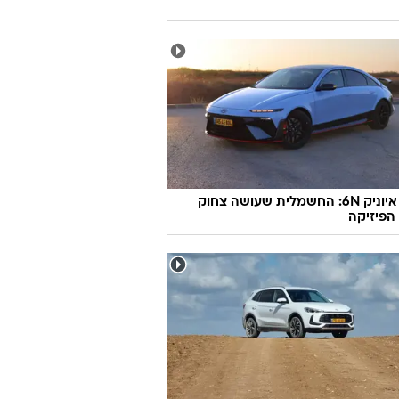
יונדאי איוניק 6N: החשמלית שעושה צחוק
הפיזיקה