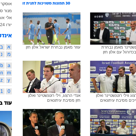
אוסקר 
30
תמונות משויכות לתגית זו
מנור סו
אלי או
יורו 2024
אינדק
א
ב
טנשטיינר מאמן נבחרת
עוזר מאמן נבחרת ישראל אלון חזן
כדורגל עם אלון חזן
מ
נ
b
a
n
m
z
y
1
0
וג ווילי רוטנשטיינר ואלון
אנדי הרצוג, וילי רוטנשטיינר ואלון
יכים מסיבת עיתונאים
חזן מסיבת עיתונאים
עוד ב