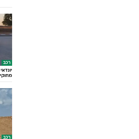
רכב
מחוקי 
רכב