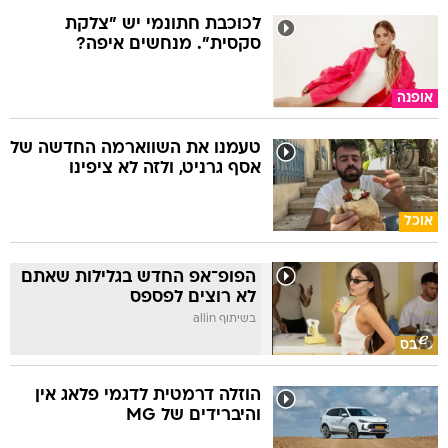
לכוכבת חתונמי יש "צלקת
סקסית". מנחשים איפה?
אופנה
טעמנו את השווארמה החדשה של
אסף גרניט, ולזה לא ציפינו
אוכל
הפופ־אפ החדש בגלילות שאתם
לא רוצים לפספס
בשיתוף allin
סלבס
הוזלה דרמטית לדגמי פלאג אין
והיברידים של MG