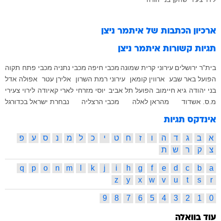
ארכיון הכתבות של
איתמר ניצן
תגיות קשורות
איתמר ניצן
בית"ר ירושלים
עירוני קרית שמונה
מכבי חיפה
מכבי נתניה
מכבי פתח תקוה
הפועל באר שבע
ארווין קומאן
עירוני רמת השרון
אלירן עטר
אפולה אדל
בני יהודה
גיא חיימוב
הפועל תל אביב
יוסי מזרחי
לארי קאיודה
לירוי צעירי
מ.ס. אשדוד
מהראן לאלה
מכבי הרצליה
נבחרת ישראל בכדורגל
אינדקס תגיות
א
ב
ג
ד
ה
ו
ז
ח
ט
י
כ
ל
מ
נ
ס
ע
פ
צ
ק
ר
ש
ת
q
p
o
n
m
l
k
j
i
h
g
f
e
d
c
b
a
z
y
x
w
v
u
t
s
r
9
8
7
6
5
4
3
2
1
0
עוד בוואלה