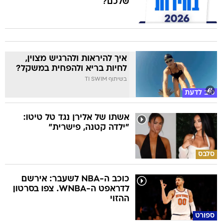
שלכם?
איך להיראות ולהרגיש מצוין,
לחיות בריא ולהפחית במשקל?
בשיתוף TI SWIM
טוב לדעת
אשתו של אלירן נגד טל טיטו:
"ילדה קטנה, פישרית"
סלבס
כוכב ה-NBA לשעבר: אירשם
לדראפט ה-WNBA. צפו בסרטון
ההזוי
ספורט