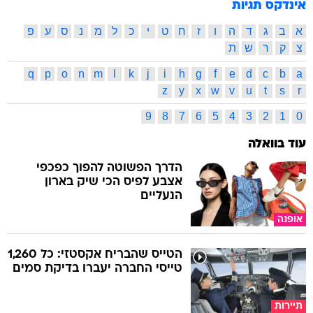
אינדקס תגיות
א
ב
ג
ד
ה
ו
ז
ח
ט
י
כ
ל
מ
נ
ס
ע
פ
צ
ק
ר
ש
ת
q
p
o
n
m
l
k
j
i
h
g
f
e
d
c
b
a
z
y
x
w
v
u
t
s
r
9
8
7
6
5
4
3
2
1
0
עוד בוואלה
הדרך הפשוטה להפוך כפכפי
אצבע לפיס הכי שיק בארון
הנעליים
אופנה
הטייס שהבריח אקסטזי: כל 1,260
טייסי החברה יעברו בדיקת סמים
תיירות