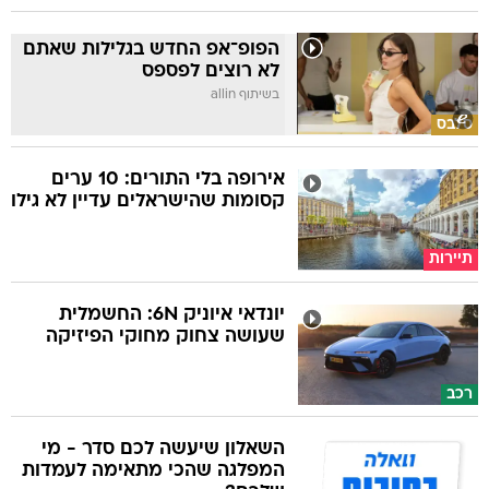
הפופ־אפ החדש בגלילות שאתם
לא רוצים לפספס
בשיתוף allin
סלבס
אירופה בלי התורים: 10 ערים
קסומות שהישראלים עדיין לא גילו
תיירות
יונדאי איוניק 6N: החשמלית
שעושה צחוק מחוקי הפיזיקה
רכב
השאלון שיעשה לכם סדר - מי
המפלגה שהכי מתאימה לעמדות