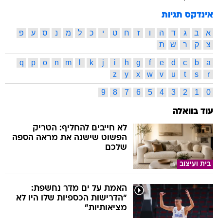
אינדקס תגיות
א
ב
ג
ד
ה
ו
ז
ח
ט
י
כ
ל
מ
נ
ס
ע
פ
צ
ק
ר
ש
ת
q
p
o
n
m
l
k
j
i
h
g
f
e
d
c
b
a
z
y
x
w
v
u
t
s
r
9
8
7
6
5
4
3
2
1
0
עוד בוואלה
לא חייבים להחליף: הטריק
הפשוט שישנה את מראה הספה
שלכם
בית ועיצוב
האמת על ים מדר נחשפת:
"הדרישות הכספיות שלו היו לא
מציאותיות"