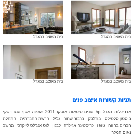
בית מעוצב במגדל
בית מעוצב במגדל
בית מעוצב במגדל
בית מעוצב במגדל
תגיות קשורות
איצוב פנים
אדריכלות
מגדל
hp
אוניברסיטאות
אוסקר 2011
אופנה
אסף אמדורסקי
בוסטון סלטיקס
בורלסק
ברבור שחור
גליל
הרשת החברתית
התחלה
חברים בחווה
טופז
כריסטינה אגילרה
לבנון
לוס אנג'לס לייקרס
מחשב
נאום המלך