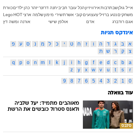
אייל גולן
שבתרבות
אירוויזיון
הכל עובר חביבי
חנה דרזנר
יזהר כהן
ילדים
כוורת
משחקים
נטע ברזילי
צעצועים
קובי אשרת
שירי מימון
שלמה ארצי
HOT
Lego
אגם רודברג
אדם
אולפן שישי
אורנה ומשה דץ
אינדקס תגיות
א
ב
ג
ד
ה
ו
ז
ח
ט
י
כ
ל
מ
נ
ס
ע
פ
צ
ק
ר
ש
ת
q
p
o
n
m
l
k
j
i
h
g
f
e
d
c
b
a
z
y
x
w
v
u
t
s
r
9
8
7
6
5
4
3
2
1
0
עוד בוואלה
מאוהבים מתמיד: יעל שלביה
ולאנס סטרול כובשים את הרשת
סלבס