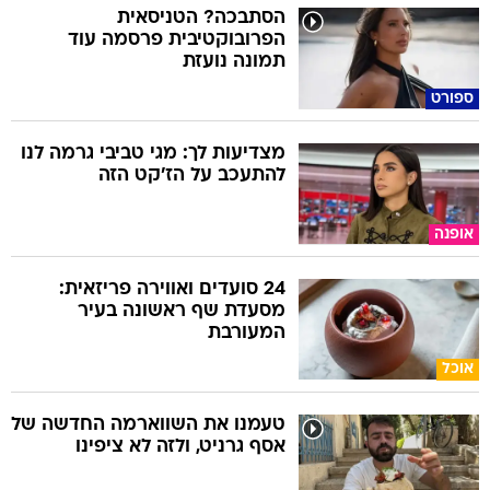
הסתבכה? הטניסאית
הפרובוקטיבית פרסמה עוד
תמונה נועזת
ספורט
מצדיעות לך: מגי טביבי גרמה לנו
להתעכב על הז'קט הזה
אופנה
24 סועדים ואווירה פריזאית:
מסעדת שף ראשונה בעיר
המעורבת
אוכל
טעמנו את השווארמה החדשה של
אסף גרניט, ולזה לא ציפינו