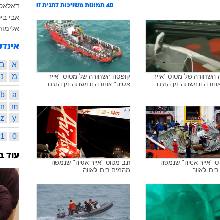
דאלאס 
40
תמונות משויכות לתגית זו
אבי בי
אלימות
אינדק
א
ב
מ
נ
 השחורה של מטוס "אייר
קופסה השחורה של מטוס "אייר
אותרה ונמשתה מן המים
אסיה" אותרה ונמשתה מן המים
b
a
n
m
z
y
1
0
עוד ב
ס "אייר אסיה" שנמשה
זנב מטוס "אייר אסיה" שנמשה
ים ג'אווה
מהמים בים ג'אווה