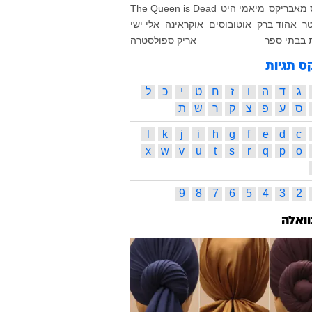
מאבריקס
מיאמי היט
The Queen is Dead
טר
אהוד ברק
אוטובוסים
אוקראינה
אלי ישי
 בבתי ספר
אריק ספולסטרה
ס תגיות
ג
ד
ה
ו
ז
ח
ט
י
כ
ל
ס
ע
פ
צ
ק
ר
ש
ת
l
k
j
i
h
g
f
e
d
c
x
w
v
u
t
s
r
q
p
o
9
8
7
6
5
4
3
2
וואלה