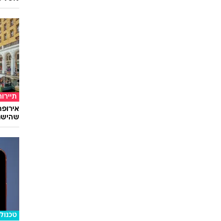
תיירות
שהישרא
טכנולו