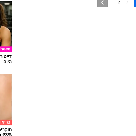
2
Sheee
דייט ר
היום
בריאו
חוקרים
93% מנגיפי הסרטן