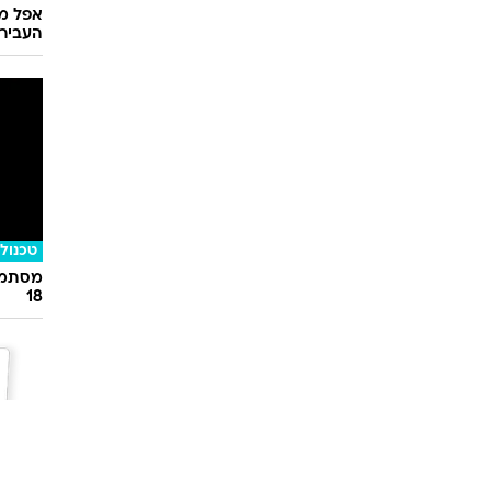
אפל מח
העבירו מ
טכנולו
מסתמן:
18