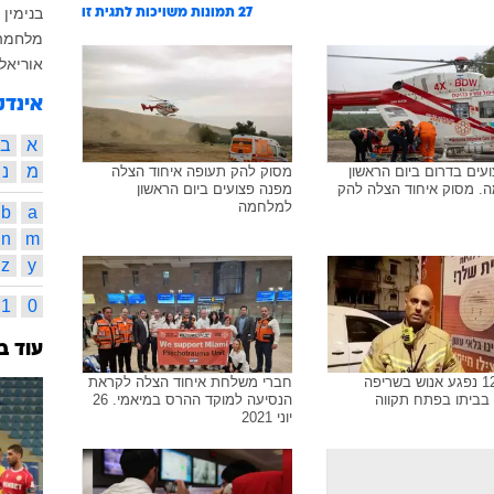
בנימין 
27
תמונות משויכות לתגית זו
מלחמה
אוריאל 
אינדק
א
ב
מ
נ
צועים בדרום ביום הראשון
מסוק להק תעופה איחוד הצלה
. מסוק איחוד הצלה להק
מפנה פצועים ביום הראשון
למלחמה
b
a
n
m
z
y
1
0
עוד ב
ילד בן 12 נפגע אנוש בשריפה
חברי משלחת איחוד הצלה לקראת
בביתו בפתח תקווה
הנסיעה למוקד ההרס במיאמי. 26
יוני 2021