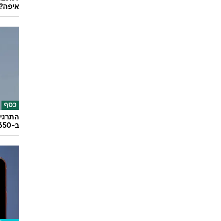
איפה?
כסף
התרגיל
ב-650 אלף שקל