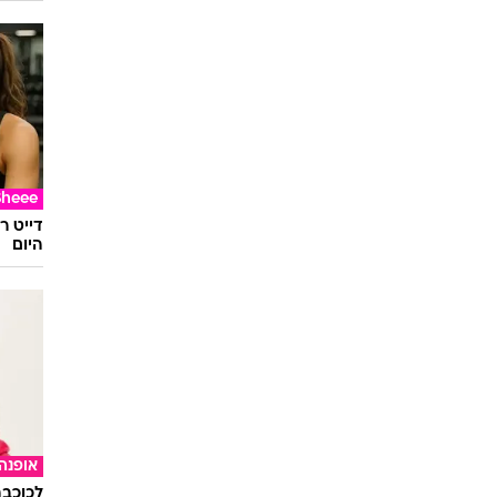
Sheee
דייט ר
היום
אופנה
לכוכבת