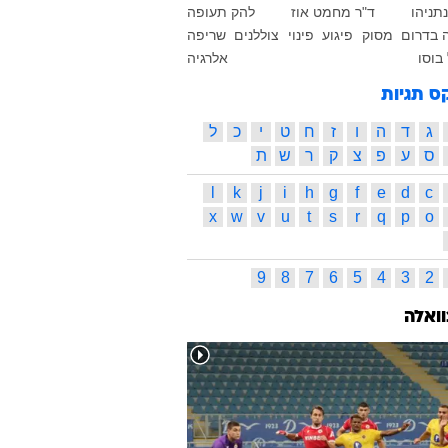
נתניהו
ד"ר מחמט אוז
להק תעופה
 בדרום
מסוק
פיגוע
פינוי
צוללנים
שריפה
בוסו
אלרגיה
ס תגיות
ג
ד
ה
ו
ז
ח
ט
י
כ
ל
ס
ע
פ
צ
ק
ר
ש
ת
l
k
j
i
h
g
f
e
d
c
x
w
v
u
t
s
r
q
p
o
9
8
7
6
5
4
3
2
וואלה