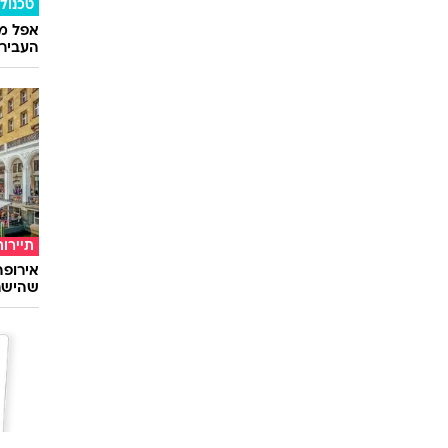
טכנולו
אפל מח
העבירו מ
תיירות
שהישרא