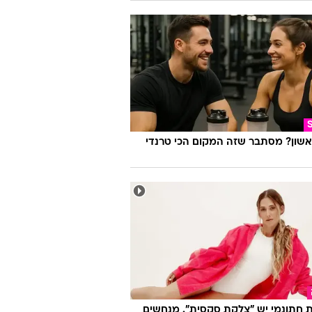
אשון? מסתבר שזה המקום הכי טרנדי
 חתונמי יש "צלקת סקסית". מנחשים