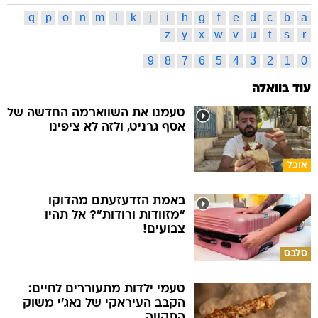
q
p
o
n
m
l
k
j
i
h
g
f
e
d
c
b
a
z
y
x
w
v
u
t
s
r
9
8
7
6
5
4
3
2
1
0
עוד בוואלה
טעמנו את השווארמה החדשה של
אסף גרניט, ולזה לא ציפינו
אוכל
באמת הזדעזעתם מהדוקו
"מזוודות ורודות"? אל תהיו
צבועים!
סלבס
טעמי ילדות מתעוררים לחיים:
הקבב העיראקי של נאג׳י משוק
התקווה