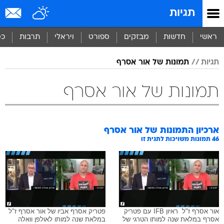
תגיות
ראשי
חדשות
מבזקים
ספורט
ויראלי
תרבות
כס
תגיות
תמונות של אור אסרף
תמונות של אור אסרף
ארכיון התמונות של
אור אסרף
46
תמונות משויכות לתגית זו
אור אסרף ז"ל  ראיון IFB עם פטריק
פטריק אסרף אביו של אור אסרף ז"ל
אסרף במלאת שנה למותו הטרגי של
במלאת שנה למותו לאולפן וואלה