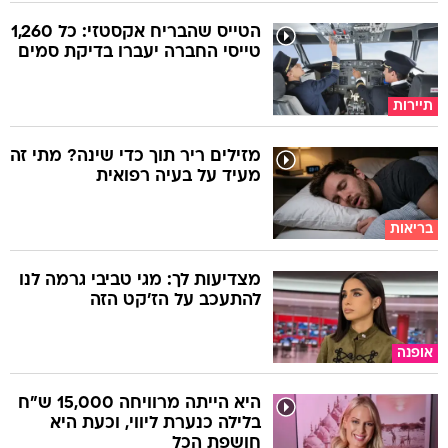
הטייס שהבריח אקסטזי: כל 1,260
טייסי החברה יעברו בדיקת סמים
תיירות
מזילים ריר תוך כדי שינה? מתי זה
מעיד על בעיה רפואית
בריאות
מצדיעות לך: מגי טביבי גרמה לנו
להתעכב על הז'קט הזה
אופנה
היא הייתה מרוויחה 15,000 ש"ח
בלילה כנערת ליווי, וכעת היא
חושפת הכל