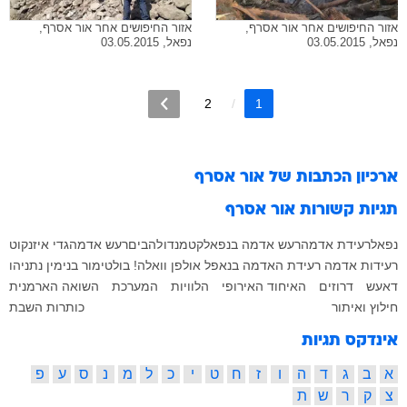
אזור החיפושים אחר אור אסרף,
אזור החיפושים אחר אור אסרף,
נפאל, 03.05.2015
נפאל, 03.05.2015
2
1
ארכיון הכתבות של
אור אסרף
תגיות קשורות
אור אסרף
נפאל
רעידת אדמה
רעש אדמה בנפאל
קטמנדו
להבים
רעש אדמה
גדי איזנקוט
רעידות אדמה
רעידת האדמה בנאפל
אולפן וואלה!
בולטימור
בנימין נתניהו
דאעש
דרוזים
האיחוד האירופי
הלוויות
המערכת
השואה הארמנית
חילוץ ואיתור
כותרות השבת
אינדקס תגיות
א
ב
ג
ד
ה
ו
ז
ח
ט
י
כ
ל
מ
נ
ס
ע
פ
צ
ק
ר
ש
ת