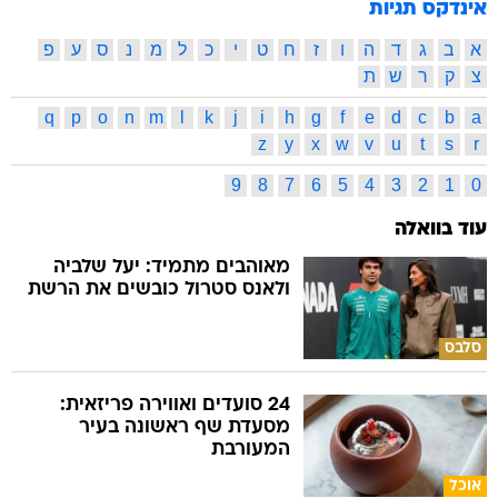
אינדקס תגיות
א
ב
ג
ד
ה
ו
ז
ח
ט
י
כ
ל
מ
נ
ס
ע
פ
צ
ק
ר
ש
ת
q
p
o
n
m
l
k
j
i
h
g
f
e
d
c
b
a
z
y
x
w
v
u
t
s
r
9
8
7
6
5
4
3
2
1
0
עוד בוואלה
מאוהבים מתמיד: יעל שלביה
ולאנס סטרול כובשים את הרשת
סלבס
24 סועדים ואווירה פריזאית:
מסעדת שף ראשונה בעיר
המעורבת
אוכל