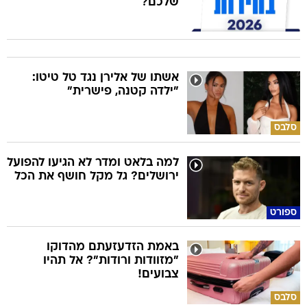
שלכם?
אשתו של אלירן נגד טל טיטו:
"ילדה קטנה, פישרית"
סלבס
למה בלאט ומדר לא הגיעו להפועל
ירושלים? גל מקל חושף את הכל
ספורט
באמת הזדעזעתם מהדוקו
"מזוודות ורודות"? אל תהיו
צבועים!
סלבס