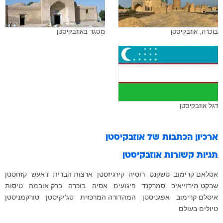
בוכרה, אוזבקיסטן
מסגד באוזבקיסטן
דגל אוזבקיסטן
ארכיון הכתבות של
אוזבקיסטן
תגיות קשורות
אוזבקיסטן
אסלאם קרימוב
טשקנט
רוסיה
קירגיזסטן
ארצות הברית
דאעש
קזחסטן
שבקט מירזייאיב
סמרקנד
פיגועים
אסיה
בוכרה
ברק אובמה
טיסות
איסלם קרימוב
אפגניסטן
המהדורה המרכזית
טג'יקיסטן
טורקמניסטן
טיולים בעולם