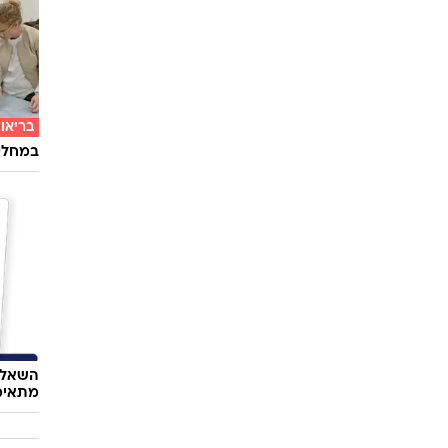
בריאו
במחלקת
השאלון
מתאימ