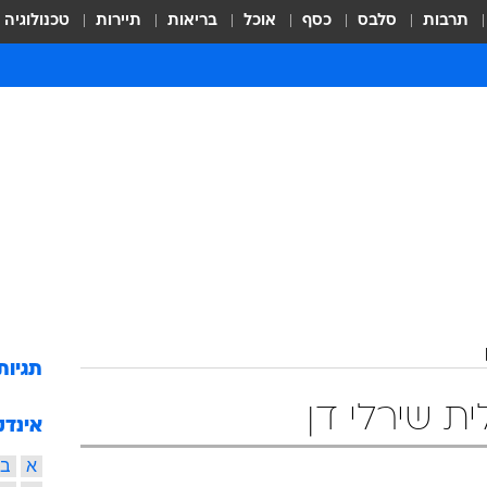
תרבות
סלבס
כסף
אוכל
בריאות
תיירות
טכנולוגיה
תגיות
ת שירלי דן
אינדק
א
ב