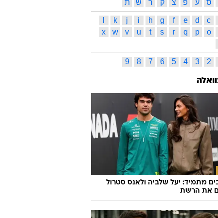
ס
ע
פ
צ
ק
ר
ש
ת
l
k
j
i
h
g
f
e
d
c
x
w
v
u
t
s
r
q
p
o
9
8
7
6
5
4
3
2
וואלה
ם מתמיד: יעל שלביה ולאנס סטרול
ם את הרשת