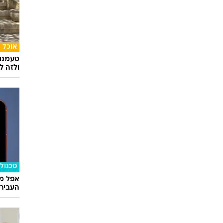
אוכל
טעמנו
ולזה לא
טכנולו
אפל מח
העבירו מ