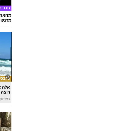
תרבות
מחאה ו
מרגש
סלבס
אלה א
רוצה 
בשיתוף llin