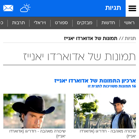
תגיות
ראשי
חדשות
מבזקים
ספורט
ויראלי
תרבות
כס
תגיות
תמונות של אדוארדו יאנייז
תמונות של אדוארדו יאנייז
ארכיון התמונות של
אדוארדו יאנייז
16
תמונות משויכות לתגית זו
שיכורה מאהבה - רודריגו (אדוארדו
שיכורה מאהבה - רודריגו (אדוארדו
יאנייז)
יאנייז)