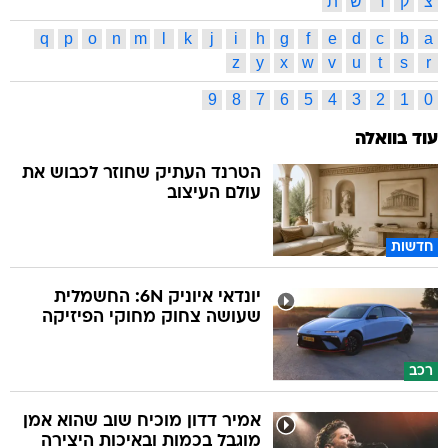
צ
ק
ר
ש
ת
q
p
o
n
m
l
k
j
i
h
g
f
e
d
c
b
a
z
y
x
w
v
u
t
s
r
9
8
7
6
5
4
3
2
1
0
עוד בוואלה
הטרנד העתיק שחוזר לכבוש את
עולם העיצוב
חדשות
יונדאי איוניק 6N: החשמלית
שעושה צחוק מחוקי הפיזיקה
רכב
אמיר דדון מוכיח שוב שהוא אמן
מוגבל בכמות ובאיכות היצירה