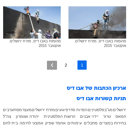
מהומות באבו דיס, מזרח ירושלים.
מהומות באבו דיס, מזרח ירושלים.
אוקטובר 2015
אוקטובר 2015
2
1
ארכיון הכתבות של
אבו דיס
תגיות קשורות
אבו דיס
ירושלים
מג"ב
פלסטינים
הפרות סדר
פיגועים
מזרח ירושלים
מעצר
מסתערבים
חמאס
טרור
יידוי אבנים
הרשות הפלסטינית
יהודה ושומרון
צה"ל
בחירות במצרים
מחבלים
עימותים
אחמד שפיק
אמצעי לחימה
בית לחם