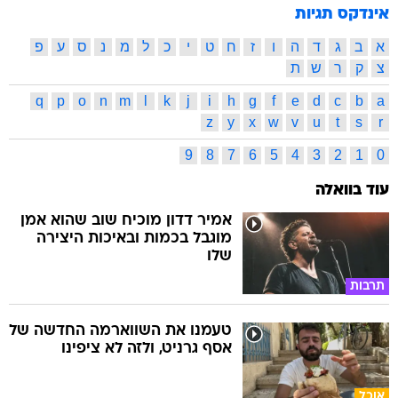
אינדקס תגיות
א
ב
ג
ד
ה
ו
ז
ח
ט
י
כ
ל
מ
נ
ס
ע
פ
צ
ק
ר
ש
ת
q
p
o
n
m
l
k
j
i
h
g
f
e
d
c
b
a
z
y
x
w
v
u
t
s
r
9
8
7
6
5
4
3
2
1
0
עוד בוואלה
אמיר דדון מוכיח שוב שהוא אמן
מוגבל בכמות ובאיכות היצירה
שלו
תרבות
טעמנו את השווארמה החדשה של
אסף גרניט, ולזה לא ציפינו
אוכל