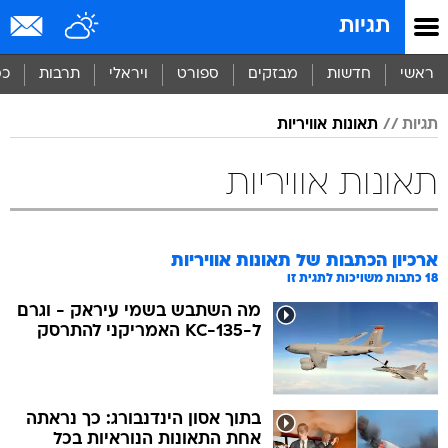
תגיות
ראשי
חדשות
מבזקים
ספורט
ויראלי
תרבות
כס
תגיות
תאונות אוויריות
תאונות אוויריות
ארכיון הכתבות של
תאונות אוויריות
18
כתבות משויכות לתגית זו
מה השתבש בשמי עיראק - וגרם
ל-KC-135 האמריקני להתרסק
בתוך אסון הינדנבורג: כך נראתה
אחת התאונות הנוראיות בכל