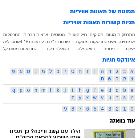
תמונות של
תאונות אוויריות
תגיות קשורות
תאונות אוויריות
התרסקות מטוס
מסוקים
חיל האוויר
מטוסים
ארצות הברית
התרסקות
ארגנטינה
בואינג
התרסקות מסוק
כדור פורח
נתב"ג
צה"ל
תאונות
f-16
אוסטרליה
אילת
בריטניה
גוואטמלה
הצוללת דק"ר
התרסקות מטוס קל
אינדקס תגיות
א
ב
ג
ד
ה
ו
ז
ח
ט
י
כ
ל
מ
נ
ס
ע
פ
צ
ק
ר
ש
ת
q
p
o
n
m
l
k
j
i
h
g
f
e
d
c
b
a
z
y
x
w
v
u
t
s
r
9
8
7
6
5
4
3
2
1
0
עוד בוואלה
הילד עם קשב וריכוז? כך תכינו
אותו השבוע לקראת הביה"ס