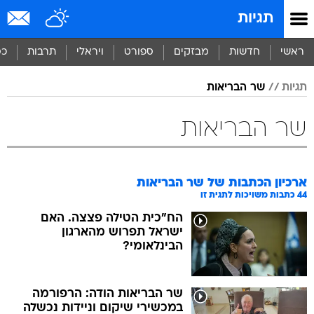
תגיות
ראשי
חדשות
מבזקים
ספורט
ויראלי
תרבות
כס
תגיות
שר הבריאות
שר הבריאות
ארכיון הכתבות של
שר הבריאות
44
כתבות משויכות לתגית זו
הח"כית הטילה פצצה. האם
ישראל תפרוש מהארגון
הבינלאומי?
שר הבריאות הודה: הרפורמה
במכשירי שיקום וניידות נכשלה