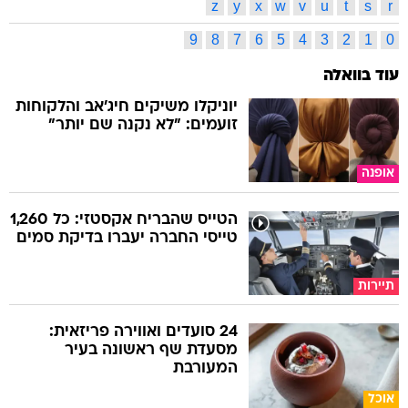
z
y
x
w
v
u
t
s
r
9
8
7
6
5
4
3
2
1
0
עוד בוואלה
יוניקלו משיקים חיג'אב והלקוחות
זועמים: "לא נקנה שם יותר"
אופנה
הטייס שהבריח אקסטזי: כל 1,260
טייסי החברה יעברו בדיקת סמים
תיירות
24 סועדים ואווירה פריזאית:
מסעדת שף ראשונה בעיר
המעורבת
אוכל