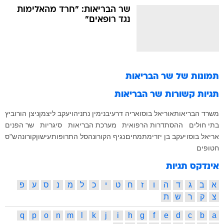
שר הבריאות: "חרד מהאלימות
נגד רופאים"
תמונות של
שר הבריאות
תגיות קשורות
שר הבריאות
משרד הבריאות
אוריאל בוסו
אריה דרעי
בנימין נתניהו
יעקב ליצמן
ניצן הורוביץ
בתי חולים
ההסתדרות הרפואית
מערכת הבריאות
סיגריות
שר הפנים
אריאל בוסו
יעקב בן יזרי
מתמחים
נגיף הקורונה
סל התרופות
עישון
קורונה
ש"ס
חטופים
אינדקס תגיות
א
ב
ג
ד
ה
ו
ז
ח
ט
י
כ
ל
מ
נ
ס
ע
פ
צ
ק
ר
ש
ת
q
p
o
n
m
l
k
j
i
h
g
f
e
d
c
b
a