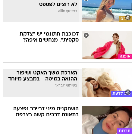
לא רוצים לפספס
בשיתוף allin
סלבס
לכוכבת חתונמי יש "צלקת
סקסית". מנחשים איפה?
אופנה
הארכת משך האקט ושיפור
ההנאה במיטה - במבצע מיוחד
בשיתוף "גברא"
טוב לדעת
השחקנית מיני דרייבר נפצעה
בתאונת דרכים קשה בצרפת
תרבות