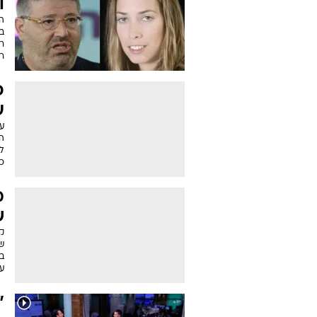
ו
ה
ב
רב
רה
פ
ע
ע
הי
ל
כ
מ
ש
ק
שע
ע
"