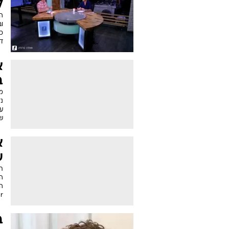
ל
ה
ו
די
א
ב
נ
ע
ש
ע
ה
ה
r
ב