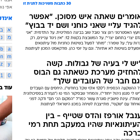
30
כתבות משויכות לתגית זו
אפי נוה
ומרים שאתה איש מסוכן. "אפשר
אינדק
הגיד עליי שאני כוחני ושם יד בבוץ"
א
ב
ועץ האסטרטגי רונן צור טובל שוב בביצה הפוליטית. על התדמית: "אני
מ
נ
אדם יצרי בתחום יצרי"; על המשבצת בקשת 12: "אין ניגוד עניינים, רק
ות עין"; על שפורר: "מותר לפעול בשיטות כוחניות מול עיתונאים
b
a
ועלים בשיטות לא אתיות". וגם על יוסי כהן. פודקאסט המכון לעיתונות
n
m
יש לי בעיה של גבולות. קשה
z
y
החזיק מערכת כשאתה גם הבוס
1
0
גם חבר של העובדים שלך"
עוד ב
על ההשקעה הכספית ("120 אלף שקל בחודש"), היחסים עם העובדים
יש לי סגנון ניהול ייחודי"), והמחיר שבסיקור המי טו ("נעזרת בפסיכולוגית
וות"). עינת פישביין סוגרת עשור כמו"ל "המקום הכי חם" ודקה לפני
איחוד עם "שקוף", מתייצבת לשיחה במכון הישראלי לעיתונות
נבל אורפז והדס שטייף - בין
עיתונאיות שהיו במעקב תחת רמי
רכה