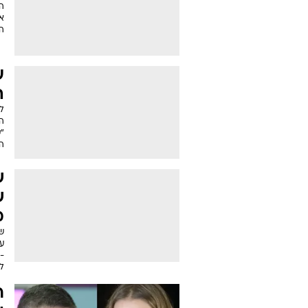
א
הק
ע
ה
לפ
ה
"ע
הא
ש
מ
ש
על
ל