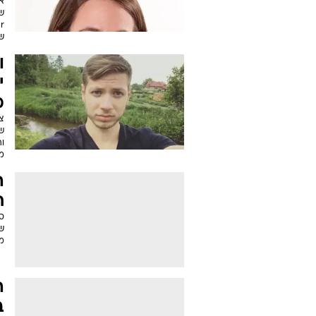
אי
שט
ש
ו
י
מ
ש
ו
מ
ה
ח
סי
ש
מנ
ב