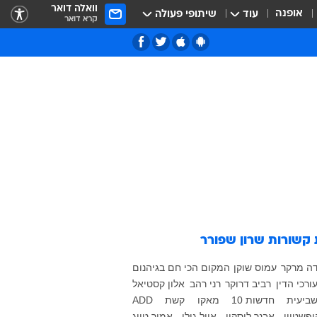
וואלה דואר
אופנה
עוד
שיתופי פעולה
קרא דואר
 קשורות
שרון שפורר
ה מרקר
עמוס שוקן
המקום הכי חם בגיהנום
רכי הדין
רביב דרוקר
רני רהב
אלון קסטיאל
שביעית
חדשות 10
מאקו
קשת
ADD
ופשטיין
אבנר לוסקין
אייל גולן
אמיר טייג