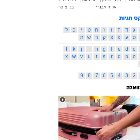
אריה אבנרי
בני ציפר
ס תגיות
ג
ד
ה
ו
ז
ח
ט
י
כ
ל
ס
ע
פ
צ
ק
ר
ש
ת
l
k
j
i
h
g
f
e
d
c
x
w
v
u
t
s
r
q
p
o
9
8
7
6
5
4
3
2
וואלה