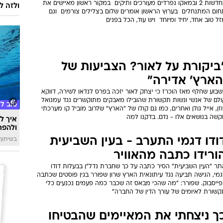
בחדשות 2 ובמאקו נפרדים מעורכים ותיקים  במקור ראשון מאיישים את
ולזה לא
ום המתנחלים  בערוץ הראשון אומרים שלום בצלילים צורמים  וגם
ל טוב אחד, יחיד ומיוחד  ויש עוד, הכל בפנים
ביקורת על לאור? הצביעות של
הארץ' אדירה"
בוע שחלף מאז הוכרז כי יצחק לאור יזכה בפרס לנדאו לשירה, דווקא
ולם של אנשי ונשות תקשורת שהובילו מאבקים מתוקשרים נגד עמנואל
טוב ל
זן, אייל גולן ואחרים, כמו גם קולו של "הארץ" שלרוב מוביל קו מערכתי
קשה בנושאים אלו - נדם. בדקנו למה
איך לה
ולהפח
ודו דגמי התערב - בעין השביעית
בשיתוף  SWIM
ורידו כתבה מהאוויר
תר "העין השביעית" הסיר כתבה על כך שחברת נדל"ן בבעלות דודו
מי, הגישה תביעה נגד עיתונאית הארץ שרון שפורר בגין פוסטים שכתבה
פייסבוק. שפורר: "מה שהכי מבאס זה שכבר כמה פעמים נכנעים כלי
קשורת לאיומים של עורך הדין של החברה"
ך ניצחתי את המאיימים שהבטיחו