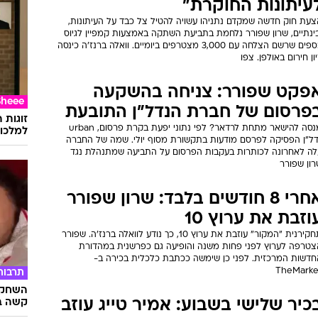
עיתונות החוקרת"
צעת חוק חדשה שמקדם נתניהו עשויה להטיל צל כבד על העיתונות,
בינתיים, שרון שפורר נלחמת בתביעת השתקה באמצעות קמפיין לגיוס
כספים שרשם הצלחה עם 3,000 מצטרפים ביומיים. וואלה ברנז'ה כינסה
ון חירום באולפן. צפו
פקט שפורר: צניחה בהשקעה
Sheee
פרסום של חברת הנדל"ן התובעת
זוגות 
מנסה להישאר מתחת לרדאר? לפי נתוני יפעת בקרת פרסום, urban
למלכוד
דל"ן הפסיקה לפרסם מודעות בתקשורת מסוף יולי. שמה של החברה
לה לאחרונה לכותרות בעקבות הפרסום על התביעה שמתנהלת נגד
רון שפורר
אחרי 8 חודשים בלבד: שרון שפורר
וזבת את ערוץ 10
תחקירנית "המקור" עוזבת את ערוץ 10, כך נודע לוואלה ברנז'ה. שפורר
צטרפה לערוץ לפני פחות משנה והופיעה גם כפרשנית במהדורת
חדשות המרכזית. לפני כן שימשה ככתבת כלכלית בכירה ב-
TheMarke
תרבות
השחקני
כיר שלישי בשבוע: אמיר טייג עוזב
קשה ב