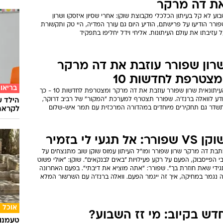
ת דה מרקר
וע לא קל בעיתון הכלכלי מקבוצת שוקן: אחרי שסיון איזסקו ושרון
ורר הודיעו על פרישתם, הודיע היום גם עורך המדיה, היי טק ותקשורת
 עזיבתו את עולם העיתונות. אליחי וידל יחליפו בתפקיד
רון שפורר עוזבת את דה מרקר
מצטרפת לחדשות 10
בריאו
העיתונאית שרון שפורר עוזבת את דה מרקר ומצטרפת לחדשות 10 - כך
ודע לוואלה ברנז'ה. שפורר תצטרף למערכת "המקור" של רביב דרוקר,
הילד ע
תשדר גם תחקירים מיוחדים במהדורה המרכזית עם תמר איש-שלום
לקראת
 VS שפורר: אל תגעי לי בזמיר
תבת דה מרקר שרון שפורר ומו"ל העיתון עמוס שוקן שוב מתנצחים על
י הפייסבוק, הפעם על רקע פעילויות "באים לבנקאים". שוקן: "אולי פשוט
גידי שאת חוזרת בך". שפורר: "אתה מוציא את דיבתי". בפעם האחרונה
ה נגמר במחיקה, איך זה ייגמר הפעם. וואלה ברנז'ה עם השרשור המלא
אוכל
דש בקיוב: מי זז השבוע?
טעמנו