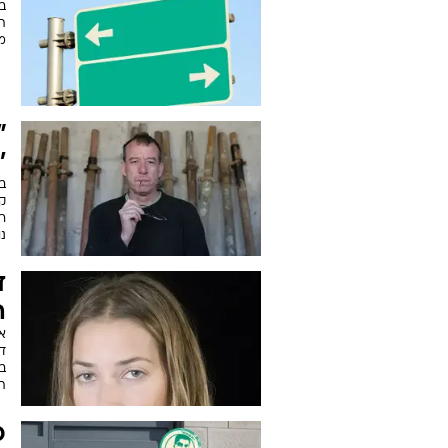
תח
מז
"
'
בש
ק
רו
נו
ד
ה
א
דג
ב
ת
כ