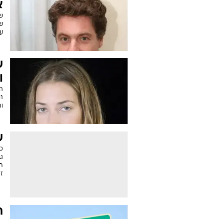
א
שב
שפ
על
ש
ו
נ
ו
שוקן
כ
גב
ת
ז
ח