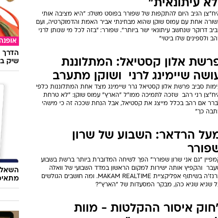
לא עיתונאית"
יח"צן הגיב היום להתקפות של שפורר בפוסט משלו: "היא מציבה אותי
שורה אחת עם עמוס שוקן שהוא מבחינתי אביר האמת והדמוקרטיה, ועם
יב דרוקר שנחשב עיתונאי ישר ביותר". שפורר: "בזה לכל מי שנותן לרני
ב ולספינים שלו ביטוי"
אופנה
הדרך ה
רשת אלון קסטיאל: המתלוננת
שיק בא
ושה שיימינג לרני  ושוקן מתערב
ימות סביב פרשת אלון קסטיאל גרר שיימינג מצד אחת המתלוננות כלפי
ח"צן רני רהב  שזכה לתמיכה ממו"ל "הארץ" עמוס שוקן: "לא טרחת
ברר אם רהב בכלל מייצג את קסטיאל, אבל הנחת שככה זה כי מישהי
תבה כך"
על הרדאר: השבוע של שרון
פורר
מפיין "גם אני שרון שפורר" הפך לשיחה המדוברת ביותר ברשת בשבוע
בר  והקפיץ אותה ישירות למקום הראשון במדד השבועי של וואלה
השאלון
ברנז'ה בשיתוף אפליקציית MAKAM REALTIME. ומה חושבים הגולשים
מתאימ
ל שגיא שגיא כהן, מבקר המסעדות של "הארץ"?
חוק איסור ההקלטות - מוות