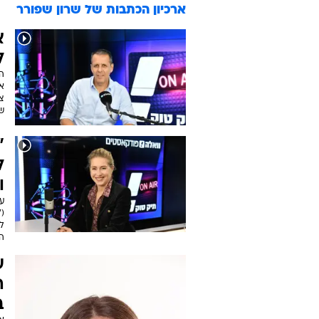
ארכיון הכתבות של
שרון שפורר
א
ל
הי
צר
שפ
"
ל
ו
("
לצ
ה
ע
ה
ב