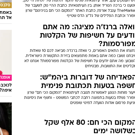
ש העסקים עקב אחר עיתונאיות שניסו לחקור תלונות של יזמיות היי טק,
סלבס
ענו כי ברכה הטריד אותן. בין העיתונאיות: כתבת ההיי טק לשעבר של
TheMarker ענבל אורפז, כתבת האתר "המקום הכי חם בגיהינום" שרון
באמת ה
פורר וכתבת הפלילים של גל"צ הדס שטייף
אל תהי
ואלה ברנז'ה מציגה: מה אתם
ודעים על חשיפות של הקלטות
פורסמות?
צחצחו את התאים האפורים, כי וואלה ברנז'ה מביאה לכם 10 שאלות
יבחנו (שוב) כמה אתם באמת מתמצאים בזירת התקשורת הישראלית.
השבוע: מה אתם יודעים על חשיפות של הקלטות מפורסמות? אנחנו לא
קליטים את התשובות, מבטיחים
פאדיחה של דוברות ביהמ"ש:
אופנה
שפה בטעות תכתובת פנימית
לכוכבת
איפה?
עור מוחות הנוגע לאפשרות תגובה לעיתונאית "המקום הכי חם" שרון
פורר נשלח בטעות בתפוצה רחבה לכתבי המשפט - וחשף את ניסיונות
יעת פרסום אודות הוועדה למינוי שופטים
המקום הכי חם: 80 אלף שקל
שלושה ימים