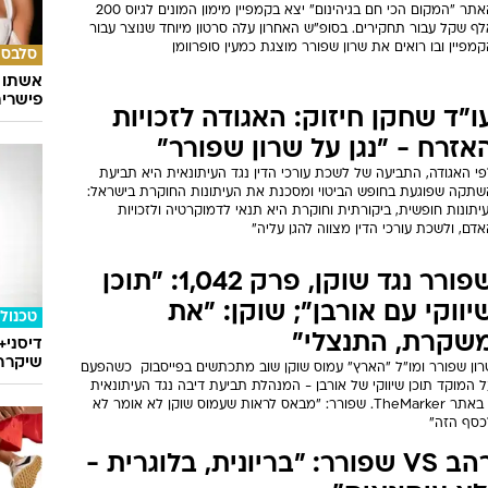
האתר "המקום הכי חם בגיהינום" יצא בקמפיין מימון המונים לגיוס 200
לף שקל עבור תחקירים. בסופ"ש האחרון עלה סרטון מיוחד שנוצר עבור
מפיין ובו רואים את שרון שפורר מוצגת כמעין סופרוומן
סלבס
אשתו ש
פישרית
ו"ד שחקן חיזוק: האגודה לזכויות
אזרח - "נגן על שרון שפורר"
י האגודה, התביעה של לשכת עורכי הדין נגד העיתונאית היא תביעת
שתקה שפוגעת בחופש הביטוי ומסכנת את העיתונות החוקרת בישראל:
יתונות חופשית, ביקורתית וחוקרת היא תנאי לדמוקרטיה ולזכויות
דם, ולשכת עורכי הדין מצווה להגן עליה"
שפורר נגד שוקן, פרק 1,042: "תוכן
יווקי עם אורבן"; שוקן: "את
טכנולו
שקרת, התנצלי"
דיסני+
שיקרה 
רון שפורר ומו"ל "הארץ" עמוס שוקן שוב מתכתשים בפייסבוק  כשהפעם
 המוקד תוכן שיווקי של אורבן - המנהלת תביעת דיבה נגד העיתונאית
- באתר TheMarker. שפורר: "מבאס לראות שעמוס שוקן לא אומר לא
כסף הזה"
רהב VS שפורר: "בריונית, בלוגרית -